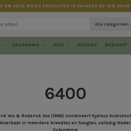
M OM ONZE MOOIE PRODUCTEN TE ERVAREN EN VAN UNIEK
Alle categorieën
ERGONOMIE
INFO
REVIEWS
WEBSHOP
6400
k Vos & Roderick Vos (1998) combineert tijdloos kubistisc
everbaar in meerdere breedtes en hoogtes, volledig Nede
Culemborg.