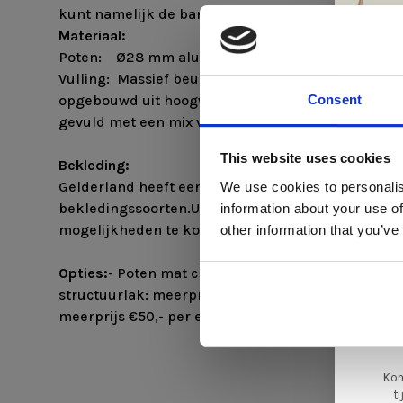
kunt namelijk de bank naar jou smaak samenstell
Materiaal:
Poten: Ø28 mm aluminium gepolijst of in mat zw
Vulling: Massief beukenhouten romp met nosagveri
Consent
opgebouwd uit hoogwaardig koudschuim en daarov
gevuld met een mix van comforel en polyether staa
Di
This website uses cookies
Bekleding:
Gelderland heeft een uitgebreide selectie gemaak
We use cookies to personalis
bekledingssoorten.U bent van harte welkom in onz
information about your use of
ger
mogelijkheden te komen bekijken.
other information that you’ve
va
Opties:
- Poten mat chroom: geen meerprijs- Poten 
L
structuurlak: meerprijs €100,- per element (4 pot
ge
meerprijs €50,- per element (4 poten)
Kom
t