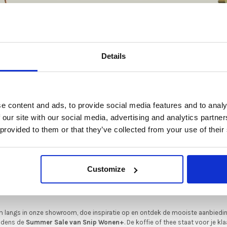
Poten in elke gewenste R
en en creëren.
set van 4 poten.
Poten 2 cm hoger
: Meerp
art RAL 9004
ng, zitting en rug
De Summer Sale bij Snip Wonen+ is gestart!
Details
er carré gestikt dek
Afmetingen
fjes.
De 6400 bank is te verkrijge
t is hét moment om hoogwaardige designmeubelen en woonaccessoires aan
schaffen met aantrekkelijke kortingen.
uitvoeringen en daarnaast i
Deze aanbieding geldt van 1 juli tot eind augustus
.
als hoekbank met een 35° hoe
t van geschikte
e content and ads, to provide social media features and to analy
In onze showroom vind je een uitgebreide selectie designmeubelen van
e winkel om alle
 our site with our social media, advertising and analytics partn
enommeerde Nederlandse en Europese merken. Onder andere showroommode
 provided to them or that they’ve collected from your use of their
n
Harvink
,
Gelderland
,
Swedese
,
Sculptures Jeux
en
Artisan
zijn nu extra voord
verkrijgbaar. Profiteer van unieke aanbiedingen zolang de voorraad strekt!
in iedere RAL kleur
iever nieuw bestellen? Ook dan krijgt u een vriendelijke prijs!
Dit is de ide
en)- 2cm hogere poten:
Customize
legenheid om jouw favoriete designmeubel geheel naar wens samen te stell
met de kwaliteit, het comfort en de uitstraling die je van Snip Wonen+ mag
verwachten.
 langs in onze showroom, doe inspiratie op en ontdek de mooiste aanbiedi
ijdens de
Summer Sale van Snip Wonen+
. De koffie of thee staat voor je kla