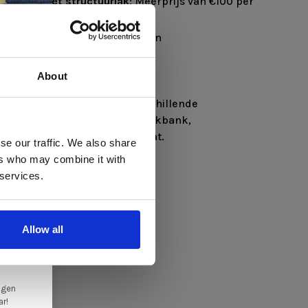
AL-kleur met structuurlak
: Meerprijs van €100 per
rijs van €50 per set van 4 poten
About
n als een rechte bank in verschillende
 te
s de bank verkrijgbaar als hoekbank,
k, als fauteuil en als loveseat.
se our traffic. We also share
ers who may combine it with
llen
 services.
elig
ale
Allow all
en,
ngen
ar!