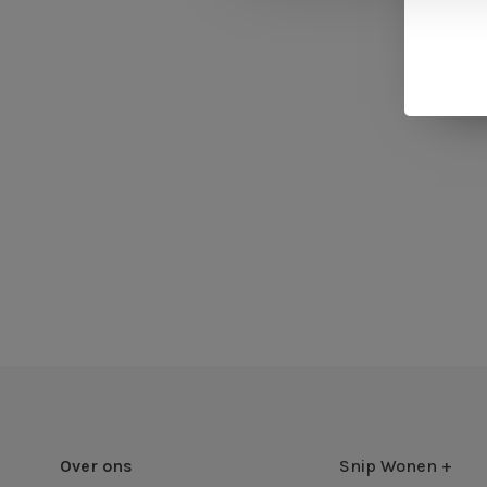
Over ons
Snip Wonen +