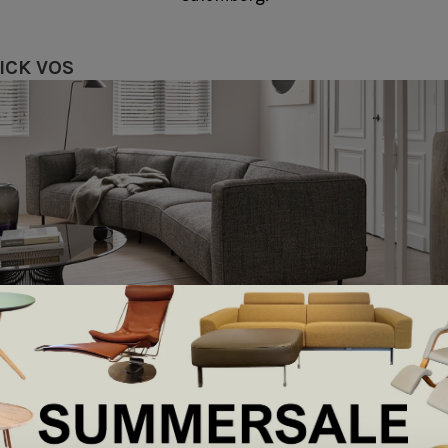
ICK VOS
Bijzonderheden
 zachte en comfortabele
Mat chroom poten
: Geen 
 tijdloze, moderne en
Zwarte poten (RAL 9004)
 door Henk Vos en zijn zoon
poten.
6 verschillende elementen, je