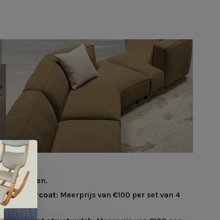
extra kosten.
, gepoedercoat
: Meerprijs van €100 per set van 4