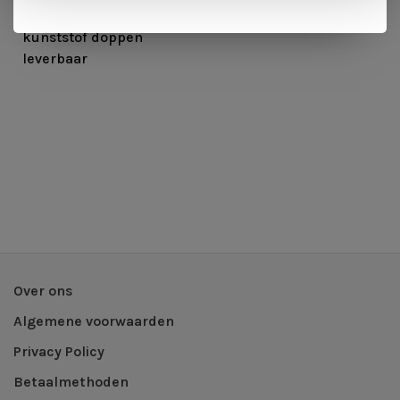
met viltdoppen,
kunststof doppen
leverbaar
Over ons
Algemene voorwaarden
Privacy Policy
Betaalmethoden