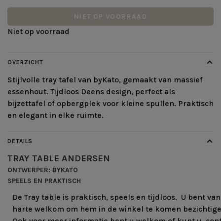
NIET OP VOORRAAD
Niet op voorraad
OVERZICHT
Stijlvolle tray tafel van byKato, gemaakt van massief
essenhout. Tijdloos Deens design, perfect als
bijzettafel of opbergplek voor kleine spullen. Praktisch
en elegant in elke ruimte.
DETAILS
TRAY TABLE ANDERSEN
ONTWERPER: BYKATO
SPEELS EN PRAKTISCH
De Tray table is praktisch, speels en tijdloos. U bent van
harte welkom om hem in de winkel te komen bezichtige
Ook voor meer informatie bent u welkom of kunt u
con