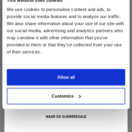
This website uses cookies
Deze aanbieding geldt van 1 juli tot eind augustus
.
We use cookies to personalise content and ads, to
In onze showroom vind je een uitgebreide selectie
provide social media features and to analyse our traffic.
designmeubelen van gerenommeerde Nederlandse en Europese
We also share information about your use of our site with
merken. Onder andere showroommodellen van
Harvink
,
our social media, advertising and analytics partners who
Gelderland
,
Swedese
,
Sculptures Jeux
en
Artisan
zijn nu extra
may combine it with other information that you’ve
voordelig verkrijgbaar. Profiteer van unieke aanbiedingen zolang
REVIEWS
de voorraad strekt!
provided to them or that they’ve collected from your use
•
•
•
•
•
of their services.
Liever nieuw bestellen? Ook dan krijgt u een vriendelijke
0 sterren op basis van 0 beoordelingen
prijs!
Dit is de ideale gelegenheid om jouw favoriete
JE BEOORDELING TOEVOEGEN
designmeubel geheel naar wens samen te stellen, met de
kwaliteit, het comfort en de uitstraling die je van Snip Wonen+
Allow all
mag verwachten.
Kom langs in onze showroom, doe inspiratie op en ontdek de
mooiste aanbiedingen tijdens de
Summer Sale van Snip
Customize
Wonen+
. De koffie of thee staat voor je klaar!
GERELATEERDE PRODUCTEN
NAAR DE SUMMERSALE
BACK TO HOME