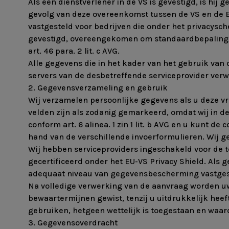
Als een dienstverlener in de VS is gevestigd, is hij 
gevolg van deze overeenkomst tussen de VS en de
vastgesteld voor bedrijven die onder het privacysche
gevestigd, overeengekomen om standaardbepalinge
art. 46 para. 2 lit. c AVG.
Alle gegevens die in het kader van het gebruik va
servers van de desbetreffende serviceprovider verwe
2. Gegevensverzameling en gebruik
Wij verzamelen persoonlijke gegevens als u deze vrij
velden zijn als zodanig gemarkeerd, omdat wij in 
conform art. 6 alinea. 1 zin 1 lit. b AVG en u kunt
hand van de verschillende invoerformulieren. Wij 
Wij hebben serviceproviders ingeschakeld voor de t
gecertificeerd onder het EU-VS Privacy Shield. Al
adequaat niveau van gegevensbescherming vastgeste
Na volledige verwerking van de aanvraag worden uw
bewaartermijnen gewist, tenzij u uitdrukkelijk he
gebruiken, hetgeen wettelijk is toegestaan en waaro
3. Gegevensoverdracht