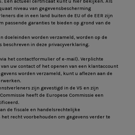
. Een actueel certificaat kunt u hier bekijken. Als
equaat niveau van gegevensbescherming
leners die in een land buiten de EU of de EER zijn
 passende garanties te bieden op grond van de
ven doeleinden worden verzameld, worden op de
s beschreven in deze privacyverklaring.
ia het contactformulier of e-mail). Verplichte
 van uw contact of het openen van een klantaccount
e gegevens worden verzameld, kunt u aflezen aan de
erwerken.
tverleners zijn gevestigd in de VS en zijn
se Commissie heeft de Europese Commissie een
ificeerd.
n de fiscale en handelsrechtelijke
ns het recht voorbehouden om gegevens verder te