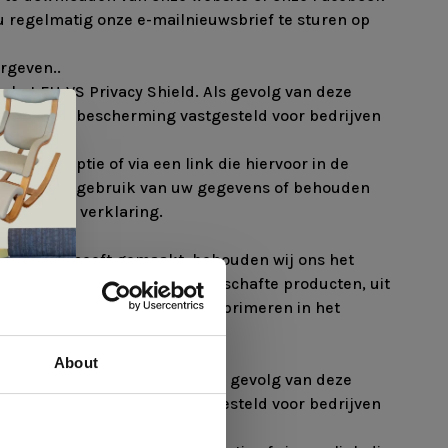
u regelmatig onze e-mailnieuwsbrief te sturen op
rgeven..
r het EU-VS Privacy Shield. Als gevolg van deze
 gegevensbescherming vastgesteld voor bedrijven
contactoptie of via een link die hiervoor in de
d met verder gebruik van uw gegevens of behouden
en in deze verklaring.
n bezwaar heeft gemaakt, behouden wij ons het
 producten, zoals reeds aangeschafte producten, uit
dering naar onze klanten die primeren in het
orgeven.
About
r het EU-VS Privacy Shield. Als gevolg van deze
 gegevensbescherming vastgesteld voor bedrijven
 te