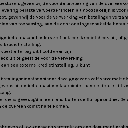
t toesturen, geven wij de voor de uitvoering van de overe
 de levering belaste vervoerder indien dit noodzakelijk is vo
kiest, geven wij de voor de verwerking van betalingen verz
 indien van toepassing, aan de door ons ingeschakelde betaa
e betalingsaanbieders zelf ook een kredietcheck uit, of g
 kredietinstelling.
voert afterpay uit hoofde van zijn
eck uit of geeft de voor de verwerking
an een externe kredietinstelling. U kunt
 betalingsdienstaanbieder deze gegevens zelf verzamelt al
gevens bij de betalingsdienstaanbieder aanmelden. In dit
sing.
 die is gevestigd in een land buiten de Europese Unie. De
om de overeenkomst na te komen.
wsbrieven of uw gegevens verstrekt om een document grati