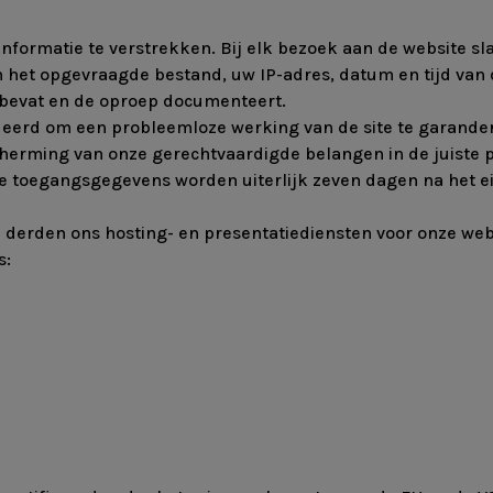
informatie te verstrekken. Bij elk bezoek aan de website 
n het opgevraagde bestand, uw IP-adres, datum en tijd va
bevat en de oproep documenteert.
erd om een probleemloze werking van de site te garandere
e bescherming van onze gerechtvaardigde belangen in de juis
le toegangsgegevens worden uiterlijk zeven dagen na het e
derden ons hosting- en presentatiediensten voor onze webs
s: