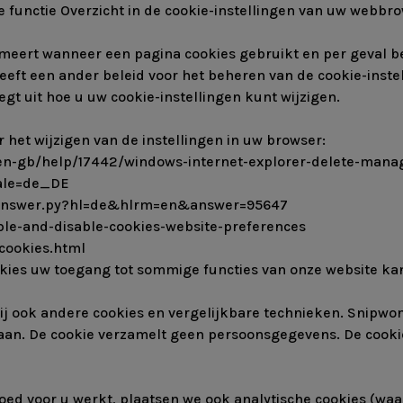
e functie Overzicht in de cookie-instellingen van uw webbr
meert wanneer een pagina cookies gebruikt en per geval bes
eeft een ander beleid voor het beheren van de cookie-inste
gt uit hoe u uw cookie-instellingen kunt wijzigen.
 het wijzigen van de instellingen in uw browser:
m/en-gb/help/17442/windows-internet-explorer-delete-mana
cale=de_DE
/answer.py?hl=de&hlrm=en&answer=95647
ble-and-disable-cookies-website-preferences
cookies.html
kies uw toegang tot sommige functies van onze website ka
ij ook andere cookies en vergelijkbare technieken. Snipwo
laan. De cookie verzamelt geen persoonsgegevens. De cooki
oed voor u werkt, plaatsen we ook analytische cookies (waa