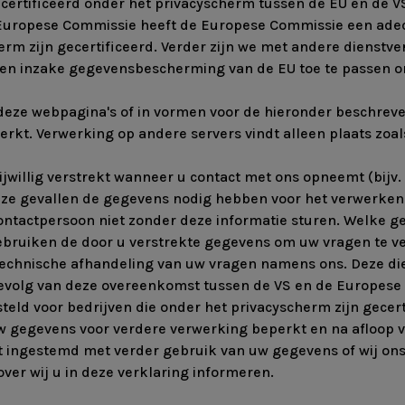
gecertificeerd onder het privacyscherm tussen de EU en de VS
 Europese Commissie heeft de Europese Commissie een ad
rm zijn gecertificeerd. Verder zijn we met andere dienstver
n inzake gegevensbescherming van de EU toe te passen om
n deze webpagina's of in vormen voor de hieronder beschre
rkt. Verwerking op andere servers vindt alleen plaats zoal
willig verstrekt wanneer u contact met ons opneemt (bijv. v
deze gevallen de gegevens nodig hebben voor het verwerken
 de contactpersoon niet zonder deze informatie sturen. Welk
gebruiken de door u verstrekte gegevens om uw vragen te v
echnische afhandeling van uw vragen namens ons. Deze diens
s gevolg van deze overeenkomst tussen de VS en de Europe
ld voor bedrijven die onder het privacyscherm zijn gecert
 gegevens voor verdere verwerking beperkt en na afloop va
eft ingestemd met verder gebruik van uw gegevens of wij o
ver wij u in deze verklaring informeren.