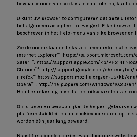
bewaarperiode van cookies te controleren, kunt u d
U kunt uw browser zo configureren dat deze u infor
het algemeen accepteert of weigert. Elke browser h
beschreven in het Help-menu van elke browser en le
Zie de onderstaande links voor meer informatie over
Internet Explorer™: https://support.microsoft.co
Safari™: https://support.apple.com/kb/PH21411?lo
Chrome™: http://support.google.com/chrome/bin
Firefox™ https://support.mozilla.org/en-US/kb/ena
Opera™ : http://help.opera.com/Windows/10.20/en/
Houd er rekening mee dat het uitschakelen van coo
Om u beter en persoonlijker te helpen, gebruiken w
platformstabiliteit en om cookievoorkeuren op te s
worden één jaar lang bewaard.
Naast functionele cookies, waardoor onze website g