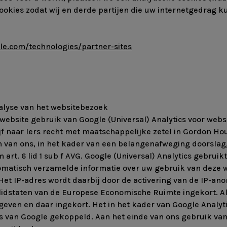
ookies zodat wij en derde partijen die uw internetgedrag 
gle.com/technologies/partner-sites
nalyse van het websitebezoek
ebsite gebruik van Google (Universal) Analytics voor webs
f naar Iers recht met maatschappelijke zetel in Gordon Hous
en van ons, in het kader van een belangenafweging doorsla
rt. 6 lid 1 sub f AVG. Google (Universal) Analytics gebrui
tomatisch verzamelde informatie over uw gebruik van deze 
et IP-adres wordt daarbij door de activering van de IP-ano
 lidstaten van de Europese Economische Ruimte ingekort. Al
egeven en daar ingekort. Het in het kader van Google Anal
s van Google gekoppeld. Aan het einde van ons gebruik van