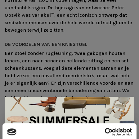
Furniture Fair 1979 in Kopenhagen, waar ze veel
aandacht kregen. De bijdrage van ontwerper Peter
Opsvik was Variabel
™
, een echt iconisch ontwerp dat
sindsdien mensen over de hele wereld uitnodigt om te
bewegen terwijl ze zitten.
DE VOORDELEN VAN EEN KNIESTOEL
Een stoel zonder rugleuning, twee gebogen houten
lopers, een naar beneden hellende zitting en een set
scheenkussens. Voeg al deze elementen samen en je
hebt zeker een opvallend meubelstuk, maar wat heb
je er eigenlijk aan? Er zijn verschillende voordelen aan
een meer onconventionele benadering van zitten. We
hebben hieronder enkele belangrijke punten op een
rijtje gezet.
VERLICHT ONGEWENSTE DRUK
Wanneer je op een traditionele stoel zit, wordt je
lichaam gevormd als een "h" en staan je heupen in een