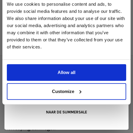
tafelframe? Kies dan voor de Rapid, deze staat er in 5
We use cookies to personalise content and ads, to
minuten.
In onze showroom vind je een uitgebreide selectie
provide social media features and to analyse our traffic.
designmeubelen van gerenommeerde Nederlandse en Europese
We also share information about your use of our site with
merken. Onder andere showroommodellen van
Harvink
,
De frames zijn momenteel alleen verkrijgbaar in de
our social media, advertising and analytics partners who
Gelderland
,
Swedese
,
Sculptures Jeux
en
Artisan
zijn nu extra
winkel.
may combine it with other information that you’ve
voordelig verkrijgbaar. Profiteer van unieke aanbiedingen zolang
de voorraad strekt!
provided to them or that they’ve collected from your use
of their services.
Liever nieuw bestellen? Ook dan krijgt u een vriendelijke
prijs!
Dit is de ideale gelegenheid om jouw favoriete
designmeubel geheel naar wens samen te stellen, met de
kwaliteit, het comfort en de uitstraling die je van Snip Wonen+
Over ons
Allow all
mag verwachten.
Algemene voorwaarden
Kom langs in onze showroom, doe inspiratie op en ontdek de
Privacy Policy
mooiste aanbiedingen tijdens de
Summer Sale van Snip
Customize
Wonen+
. De koffie of thee staat voor je klaar!
Betaalmethoden
Verzenden & retourneren
NAAR DE SUMMERSALE
Klantenservice
Herroeping aanvragen