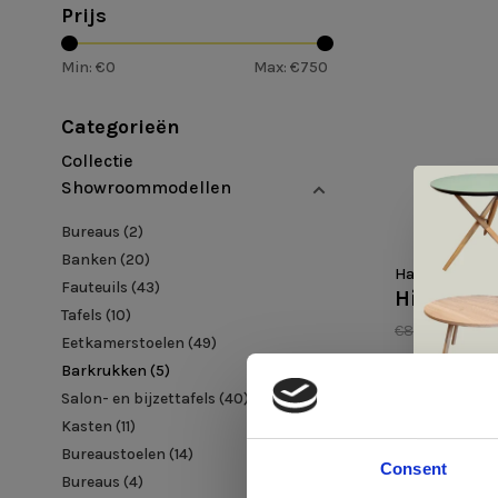
Prijs
Min: €
0
Max: €
750
Categorieën
Collectie
Showroommodellen
Bureaus
(2)
Banken
(20)
Harvink
Fauteuils
(43)
Hi Barsto
Tafels
(10)
€835,00
€71
Eetkamerstoelen
(49)
Barkrukken
(5)
Salon- en bijzettafels
(40)
Kasten
(11)
Bureaustoelen
(14)
Consent
Bureaus
(4)