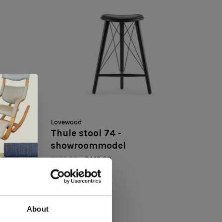
Lovewood
Thule stool 74 -
showroommodel
€600,00
€449,00
About