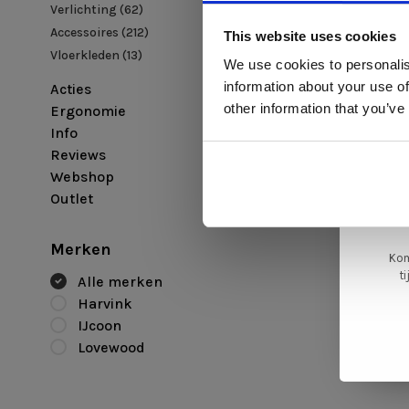
Verlichting
(62)
Di
Accessoires
(212)
This website uses cookies
Vloerkleden
(13)
We use cookies to personalis
information about your use of
Acties
ger
other information that you’ve
Ergonomie
va
Info
IJcoon
IJcoon Rub
Reviews
L
Webshop
Showroo
ge
Outlet
€675,00
€59
Merken
Kom
t
Alle merken
Harvink
IJcoon
Lovewood