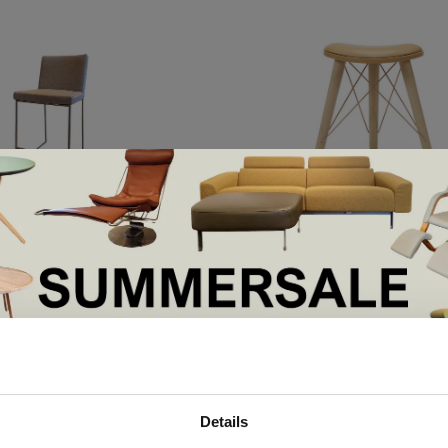
Lovewood
el showroom
Thule stool 46 -
Showroommodel
5,00
€425,00
€319,00
De Summer Sale bij Snip Wonen+ is gestart!
Details