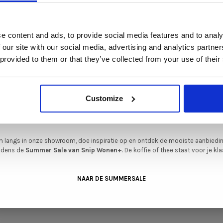
t is hét moment om hoogwaardige designmeubelen en woonaccessoires aan
schaffen met aantrekkelijke kortingen.
Deze aanbieding geldt van 1 juli tot eind augustus
.
e content and ads, to provide social media features and to analy
In onze showroom vind je een uitgebreide selectie designmeubelen van
 our site with our social media, advertising and analytics partn
enommeerde Nederlandse en Europese merken. Onder andere showroommode
 provided to them or that they’ve collected from your use of their
n
Harvink
,
Gelderland
,
Swedese
,
Sculptures Jeux
en
Artisan
zijn nu extra voord
Lovewood
verkrijgbaar. Profiteer van unieke aanbiedingen zolang de voorraad strekt!
ens barstoel low |
Thule stool 68 -
iever nieuw bestellen? Ook dan krijgt u een vriendelijke prijs!
Dit is de ide
mmodel
Showroommodel
Customize
legenheid om jouw favoriete designmeubel geheel naar wens samen te stell
5,00
€600,00
€449,00
met de kwaliteit, het comfort en de uitstraling die je van Snip Wonen+ mag
verwachten.
 langs in onze showroom, doe inspiratie op en ontdek de mooiste aanbiedi
ijdens de
Summer Sale van Snip Wonen+
. De koffie of thee staat voor je kla
NAAR DE SUMMERSALE