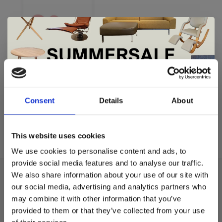
De Summer Sale bij Snip Wonen+ is
Varier
gestart!
Ekstrem™ hoes
Consent
Details
About
€720,00
Dit is hét moment om hoogwaardige designmeubelen en
woonaccessoires aan te schaffen met aantrekkelijke kortingen.
This website uses cookies
Deze aanbieding geldt van 1 juli tot eind augustus
.
We use cookies to personalise content and ads, to
In onze showroom vind je een uitgebreide selectie
provide social media features and to analyse our traffic.
designmeubelen van gerenommeerde Nederlandse en Europese
We also share information about your use of our site with
Over ons
merken. Onder andere showroommodellen van
Harvink
,
our social media, advertising and analytics partners who
Gelderland
,
Swedese
,
Sculptures Jeux
en
Artisan
zijn nu extra
Algemene voorwaarden
may combine it with other information that you’ve
voordelig verkrijgbaar. Profiteer van unieke aanbiedingen zolang
de voorraad strekt!
provided to them or that they’ve collected from your use
Privacy Policy