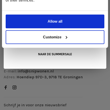
of their services.
Liever nieuw bestellen? Ook dan krijgt u een vriendelijke
Betaalmethoden
prijs!
Dit is de ideale gelegenheid om jouw favoriete
Verzenden & retourneren
designmeubel geheel naar wens samen te stellen, met de
kwaliteit, het comfort en de uitstraling die je van Snip Wonen+
Klantenservice
Allow all
mag verwachten.
Herroeping aanvragen
Kom langs in onze showroom, doe inspiratie op en ontdek de
mooiste aanbiedingen tijdens de
Summer Sale van Snip
Customize
RSS-feed
Wonen+
. De koffie of thee staat voor je klaar!
Snip Wonen +
NAAR DE SUMMERSALE
Telefoon:
050 312 07 69
E-mail:
info@snipwonen.nl
Adres:
Hoendiep 97D-3, 9718 TE Groningen
Schrijf je in voor onze nieuwsbrief