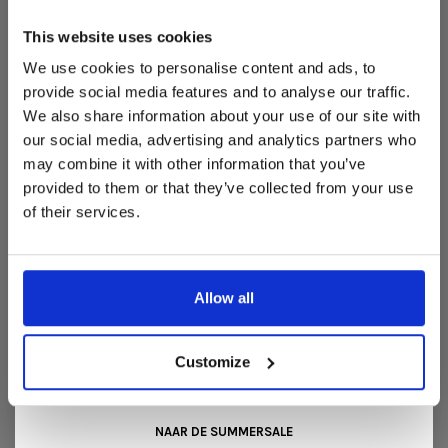
Dit is hét moment om hoogwaardige designmeubelen en
woonaccessoires aan te schaffen met aantrekkelijke kortingen.
This website uses cookies
Deze aanbieding geldt van 1 juli tot eind augustus
.
We use cookies to personalise content and ads, to
In onze showroom vind je een uitgebreide selectie
provide social media features and to analyse our traffic.
designmeubelen van gerenommeerde Nederlandse en Europese
We also share information about your use of our site with
merken. Onder andere showroommodellen van
Harvink
,
our social media, advertising and analytics partners who
Gelderland
,
Swedese
,
Sculptures Jeux
en
Artisan
zijn nu extra
may combine it with other information that you’ve
voordelig verkrijgbaar. Profiteer van unieke aanbiedingen zolang
de voorraad strekt!
provided to them or that they’ve collected from your use
of their services.
Liever nieuw bestellen? Ook dan krijgt u een vriendelijke
prijs!
Dit is de ideale gelegenheid om jouw favoriete
designmeubel geheel naar wens samen te stellen, met de
kwaliteit, het comfort en de uitstraling die je van Snip Wonen+
Allow all
mag verwachten.
FLINK HOEKBANK
Kom langs in onze showroom, doe inspiratie op en ontdek de
mooiste aanbiedingen tijdens de
Summer Sale van Snip
Customize
Wonen+
. De koffie of thee staat voor je klaar!
NAAR DE SUMMERSALE