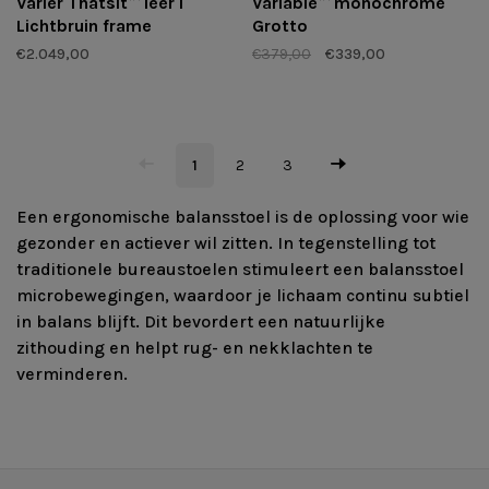
Varier Thatsit™ leer I
Variable™ monochrome
Lichtbruin frame
Grotto
€2.049,00
€379,00
€339,00
1
2
3
Een ergonomische balansstoel is de oplossing voor wie
gezonder en actiever wil zitten. In tegenstelling tot
traditionele bureaustoelen stimuleert een balansstoel
microbewegingen, waardoor je lichaam continu subtiel
in balans blijft. Dit bevordert een natuurlijke
zithouding en helpt rug- en nekklachten te
verminderen.