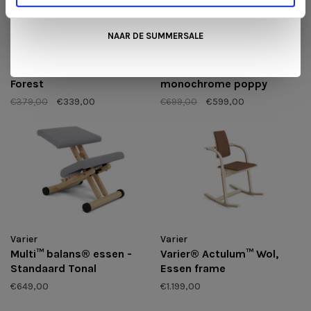
NAAR DE SUMMERSALE
Varier
Varier
Variable™ monochrome
Variable plus™
Forest
monochrome poppy
€379,00
€339,00
€699,00
€599,00
Varier
Varier
Multi™ balans® essen -
Varier® Actulum™ Wol,
Standaard Tonal
Essen frame
€649,00
€1.199,00