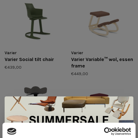
Varier
Varier
Varier Social tilt chair
Varier Variable™ wol, essen
frame
€439,00
€449,00
Varier
Varier