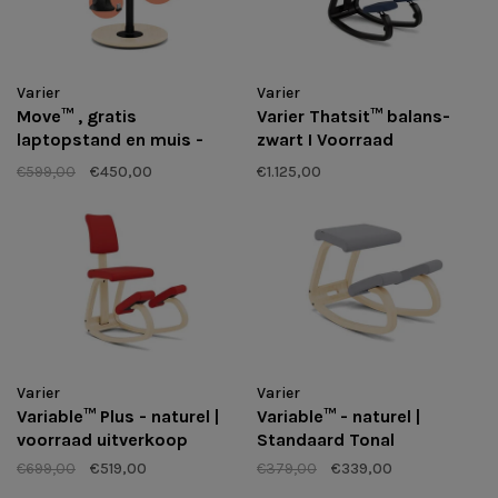
Varier
Varier
Move™ , gratis
Varier Thatsit™ balans-
laptopstand en muis -
zwart I Voorraad
vooraad uitverkoop
uitverkoop
€599,00
€450,00
€1.125,00
Varier
Varier
Variable™ Plus - naturel |
Variable™ - naturel |
voorraad uitverkoop
Standaard Tonal
€699,00
€519,00
€379,00
€339,00