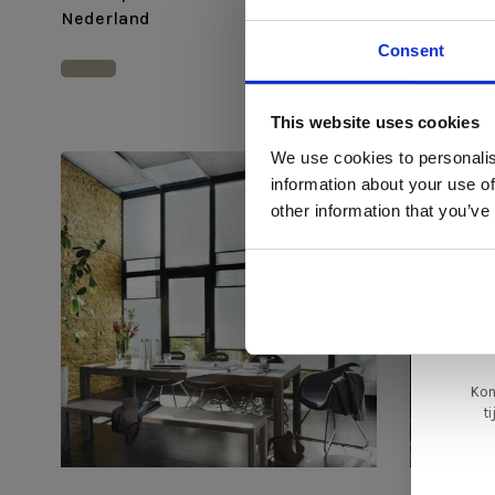
Nederland
Consent
Di
This website uses cookies
We use cookies to personalis
information about your use of
ger
other information that you’ve
va
L
ge
Kom
t