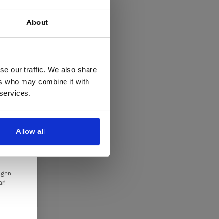
About
 te
se our traffic. We also share
ers who may combine it with
llen
 services.
elig
ale
Allow all
en,
ngen
ar!