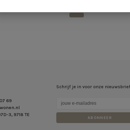
E
VELA
Schrijf je in voor onze nieuwsbrie
07 69
wonen.nl
7D-3, 9718 TE
ABONNEER