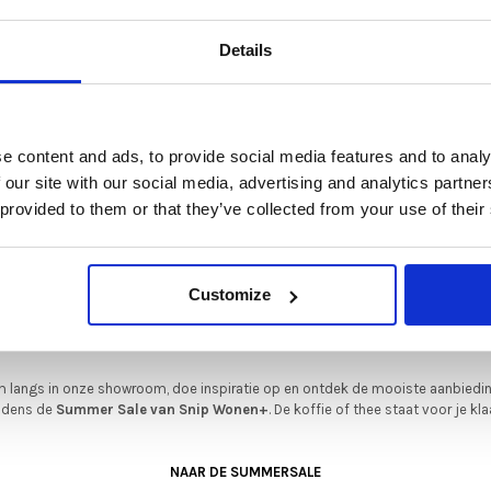
De Summer Sale bij Snip Wonen+ is gestart!
Details
t is hét moment om hoogwaardige designmeubelen en woonaccessoires aan
schaffen met aantrekkelijke kortingen.
Deze aanbieding geldt van 1 juli tot eind augustus
.
e content and ads, to provide social media features and to analy
In onze showroom vind je een uitgebreide selectie designmeubelen van
 our site with our social media, advertising and analytics partn
enommeerde Nederlandse en Europese merken. Onder andere showroommode
 provided to them or that they’ve collected from your use of their
n
Harvink
,
Gelderland
,
Swedese
,
Sculptures Jeux
en
Artisan
zijn nu extra voord
verkrijgbaar. Profiteer van unieke aanbiedingen zolang de voorraad strekt!
iever nieuw bestellen? Ook dan krijgt u een vriendelijke prijs!
Dit is de ide
Customize
legenheid om jouw favoriete designmeubel geheel naar wens samen te stell
met de kwaliteit, het comfort en de uitstraling die je van Snip Wonen+ mag
verwachten.
 langs in onze showroom, doe inspiratie op en ontdek de mooiste aanbiedi
ijdens de
Summer Sale van Snip Wonen+
. De koffie of thee staat voor je kla
NAAR DE SUMMERSALE