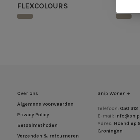
FLEXCOLOURS
SATIV
Over ons
Snip Wonen +
Algemene voorwaarden
Telefoon:
050 312 
Privacy Policy
E-mail:
info@snip
Adres:
Hoendiep 9
Betaalmethoden
Groningen
Verzenden & retourneren