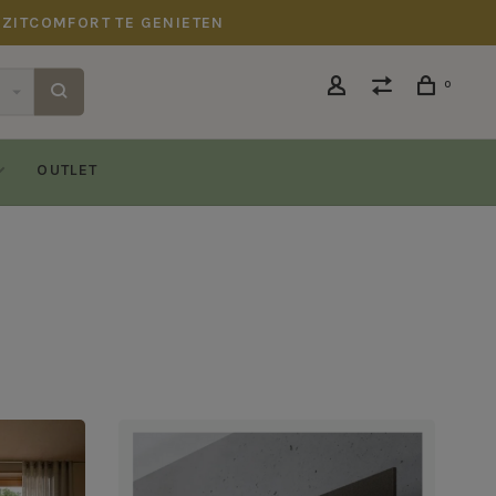
 ZITCOMFORT TE GENIETEN
0
OUTLET