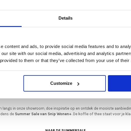
De Summer Sale bij Snip Wonen+ is gestart!
Details
t is hét moment om hoogwaardige designmeubelen en woonaccessoires aan
schaffen met aantrekkelijke kortingen.
Deze aanbieding geldt van 1 juli tot eind augustus
.
s leer
e content and ads, to provide social media features and to analy
In onze showroom vind je een uitgebreide selectie designmeubelen van
 our site with our social media, advertising and analytics partn
enommeerde Nederlandse en Europese merken. Onder andere showroommode
 provided to them or that they’ve collected from your use of their
n
Harvink
,
Gelderland
,
Swedese
,
Sculptures Jeux
en
Artisan
zijn nu extra voord
verkrijgbaar. Profiteer van unieke aanbiedingen zolang de voorraad strekt!
iever nieuw bestellen? Ook dan krijgt u een vriendelijke prijs!
Dit is de ide
Customize
legenheid om jouw favoriete designmeubel geheel naar wens samen te stell
met de kwaliteit, het comfort en de uitstraling die je van Snip Wonen+ mag
verwachten.
 langs in onze showroom, doe inspiratie op en ontdek de mooiste aanbiedi
ijdens de
Summer Sale van Snip Wonen+
. De koffie of thee staat voor je kla
NAAR DE SUMMERSALE