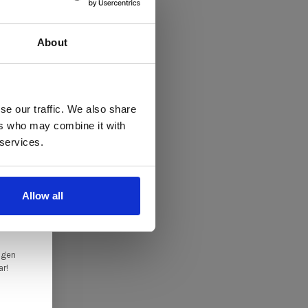
About
 te
se our traffic. We also share
ers who may combine it with
llen
 services.
elig
ale
Allow all
en,
ngen
ar!