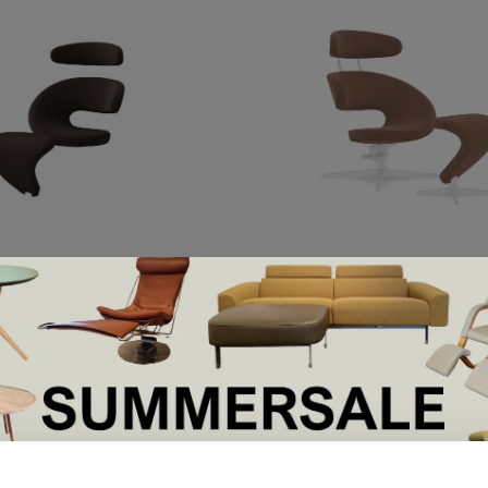
Varier
es Wol
Peel I hoes Wol
€1.585,00