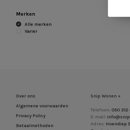
Merken
Alle merken
Varier
Over ons
Snip Wonen +
Algemene voorwaarden
Telefoon:
050 312 
Privacy Policy
E-mail:
info@snip
Adres:
Hoendiep 9
Betaalmethoden