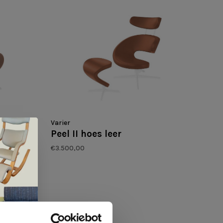
Varier
Peel II hoes leer
€3.500,00