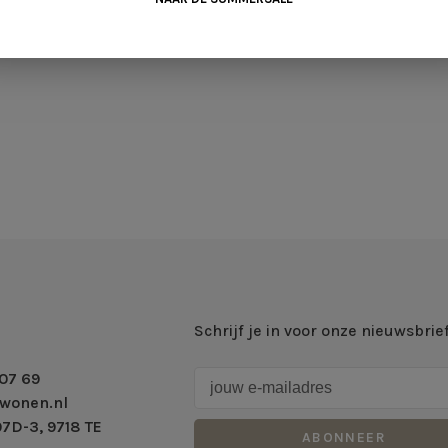
Schrijf je in voor onze nieuwsbrie
07 69
wonen.nl
7D-3, 9718 TE
ABONNEER