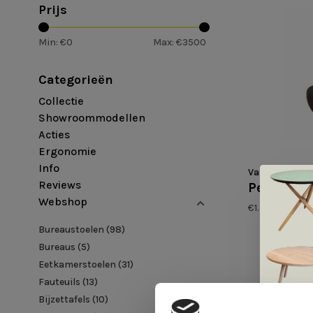
Prijs
Min: €
0
Max: €
3500
Categorieën
Collectie
Showroommodellen
Acties
Ergonomie
Info
Varier
Reviews
Peel II ho
Webshop
€1.585,00
Bureaustoelen
(98)
Bureaus
(5)
Eetkamerstoelen
(31)
Fauteuils
(13)
Bijzettafels
(10)