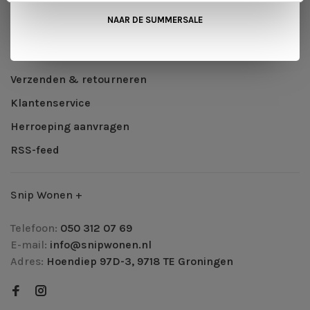
Algemene voorwaarden
NAAR DE SUMMERSALE
Privacy Policy
Betaalmethoden
Verzenden & retourneren
Klantenservice
Herroeping aanvragen
RSS-feed
Snip Wonen +
Telefoon:
050 312 07 69
E-mail:
info@snipwonen.nl
Adres:
Hoendiep 97D-3, 9718 TE Groningen