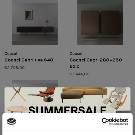
Coesel
Coesel
Coesel Capri riva 640
Coesel Capri 280+280-
solo
€2.705,00
€2.444,00
De Summer Sale bij Snip Wonen+ is
Saunaco Cas
Coesel