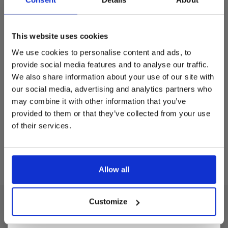
€1.125,00
€686,00
Dit is hét moment om hoogwaardige designmeubelen en
woonaccessoires aan te schaffen met aantrekkelijke kortingen.
This website uses cookies
Deze aanbieding geldt van 1 juli tot eind augustus
.
We use cookies to personalise content and ads, to
In onze showroom vind je een uitgebreide selectie
provide social media features and to analyse our traffic.
designmeubelen van gerenommeerde Nederlandse en Europese
We also share information about your use of our site with
merken. Onder andere showroommodellen van
Harvink
,
our social media, advertising and analytics partners who
Gelderland
,
Swedese
,
Sculptures Jeux
en
Artisan
zijn nu extra
may combine it with other information that you’ve
voordelig verkrijgbaar. Profiteer van unieke aanbiedingen zolang
de voorraad strekt!
HAG
provided to them or that they’ve collected from your use
HAG Futu 1100
of their services.
Liever nieuw bestellen? Ook dan krijgt u een vriendelijke
€922,00
€949,85
prijs!
Dit is de ideale gelegenheid om jouw favoriete
designmeubel geheel naar wens samen te stellen, met de
kwaliteit, het comfort en de uitstraling die je van Snip Wonen+
Allow all
mag verwachten.
Kom langs in onze showroom, doe inspiratie op en ontdek de
mooiste aanbiedingen tijdens de
Summer Sale van Snip
Customize
Over ons
Wonen+
. De koffie of thee staat voor je klaar!
Algemene voorwaarden