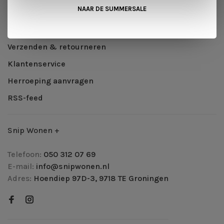
NAAR DE SUMMERSALE
Privacy Policy
Betaalmethoden
Verzenden & retourneren
Klantenservice
Herroeping aanvragen
RSS-feed
Snip Wonen +
Telefoon:
050 312 07 69
E-mail:
info@snipwonen.nl
Adres:
Hoendiep 97D-3, 9718 TE Groningen