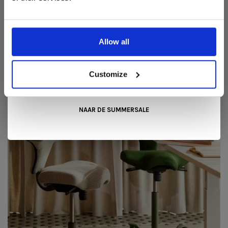
Liever nieuw bestellen? Ook dan krijgt u een vriendelijke
prijs!
Dit is de ideale gelegenheid om jouw favoriete
designmeubel geheel naar wens samen te stellen, met de
BALANS KRUK
kwaliteit, het comfort en de uitstraling die je van Snip Wonen+
Allow all
mag verwachten.
Kom langs in onze showroom, doe inspiratie op en ontdek de
mooiste aanbiedingen tijdens de
Summer Sale van Snip
Customize
Wonen+
. De koffie of thee staat voor je klaar!
NAAR DE SUMMERSALE