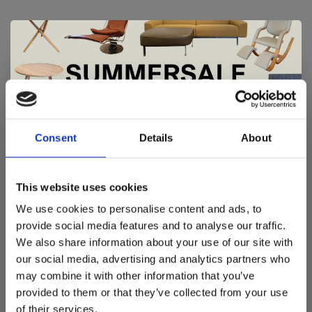
De Summer Sale bij Snip Wonen+ is
gestart!
Consent
Details
About
Dit is hét moment om hoogwaardige designmeubelen en
woonaccessoires aan te schaffen met aantrekkelijke kortingen.
This website uses cookies
Deze aanbieding geldt van 1 juli tot eind augustus
.
We use cookies to personalise content and ads, to
In onze showroom vind je een uitgebreide selectie
provide social media features and to analyse our traffic.
designmeubelen van gerenommeerde Nederlandse en Europese
We also share information about your use of our site with
merken. Onder andere showroommodellen van
Harvink
,
our social media, advertising and analytics partners who
Gelderland
,
Swedese
,
Sculptures Jeux
en
Artisan
zijn nu extra
may combine it with other information that you’ve
voordelig verkrijgbaar. Profiteer van unieke aanbiedingen zolang
de voorraad strekt!
provided to them or that they’ve collected from your use
of their services.