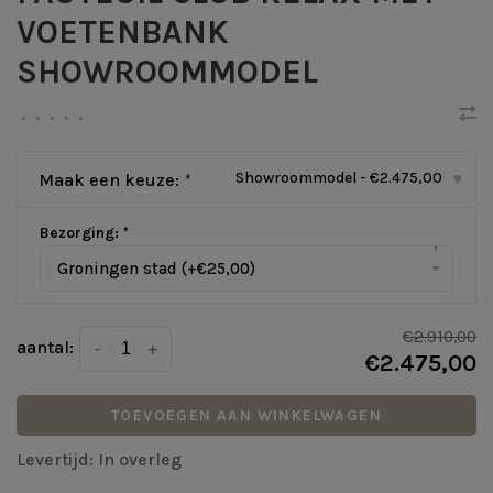
VOETENBANK
SHOWROOMMODEL
•
•
•
•
•
Showroommodel - €2.475,00
Maak een keuze:
*
▾
Bezorging:
*
▾
Groningen stad (+€25,00)
€2.910,00
aantal:
-
+
€2.475,00
TOEVOEGEN AAN WINKELWAGEN
Levertijd: In overleg