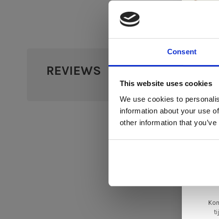
Consent
REVIEWS
•
•
•
•
Di
0 sterr
This website uses cookies
We use cookies to personalis
information about your use of
ger
other information that you’ve
va
L
ge
Kom
t