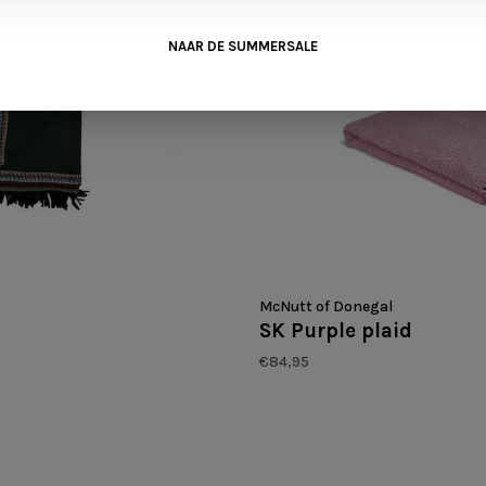
NAAR DE SUMMERSALE
McNutt of Donegal
SK Purple plaid
€84,95