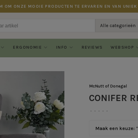
M OM ONZE MOOIE PRODUCTEN TE ERVAREN EN VAN UNIEK
Alle categorieën
ERGONOMIE
INFO
REVIEWS
WEBSHOP
McNutt of Donegal
CONIFER R
•
•
•
•
•
Maak een keuze:
*