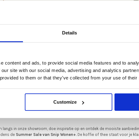
De Summer Sale bij Snip Wonen+ is gestart!
Details
•
t is hét moment om hoogwaardige designmeubelen en woonaccessoires aan
en op basis van 0 beoordelingen
schaffen met aantrekkelijke kortingen.
Deze aanbieding geldt van 1 juli tot eind augustus
.
e content and ads, to provide social media features and to analy
In onze showroom vind je een uitgebreide selectie designmeubelen van
 our site with our social media, advertising and analytics partn
enommeerde Nederlandse en Europese merken. Onder andere showroommode
 provided to them or that they’ve collected from your use of their
n
Harvink
,
Gelderland
,
Swedese
,
Sculptures Jeux
en
Artisan
zijn nu extra voord
verkrijgbaar. Profiteer van unieke aanbiedingen zolang de voorraad strekt!
iever nieuw bestellen? Ook dan krijgt u een vriendelijke prijs!
Dit is de ide
GERELATEERDE PRODUCTEN
Customize
legenheid om jouw favoriete designmeubel geheel naar wens samen te stell
met de kwaliteit, het comfort en de uitstraling die je van Snip Wonen+ mag
verwachten.
 langs in onze showroom, doe inspiratie op en ontdek de mooiste aanbiedi
ijdens de
Summer Sale van Snip Wonen+
. De koffie of thee staat voor je kla