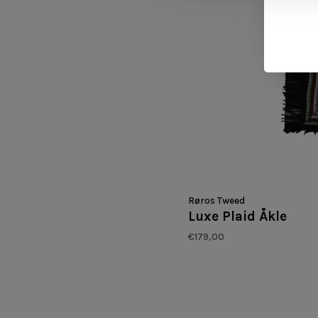
Røros Tweed
Luxe Plaid Åkle
€179,00