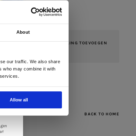
About
JE BEOORDELING TOEVOEGEN
 te
se our traffic. We also share
ers who may combine it with
llen
 services.
elig
ale
Allow all
en,
BACK TO HOME
ngen
ar!