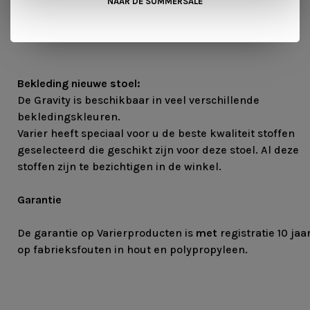
NAAR DE SUMMERSALE
Bekleding nieuwe stoel:
De Gravity is beschikbaar in veel verschillende
bekledingskleuren.
Varier heeft speciaal voor u de beste kwaliteit stoffen
geselecteerd die geschikt zijn voor deze stoel. Al deze
stoffen zijn te bezichtigen in de winkel.
Garantie
De garantie op Varierproducten is
met
registratie 10 jaa
op fabrieksfouten in hout en polypropyleen.