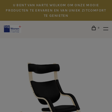
U BENT VAN HARTE WELKOM OM ONZE MOOIE
PRODUCTEN TE ERVAREN EN VAN UNIEK ZITCOMFORT
TE GENIETEN
0