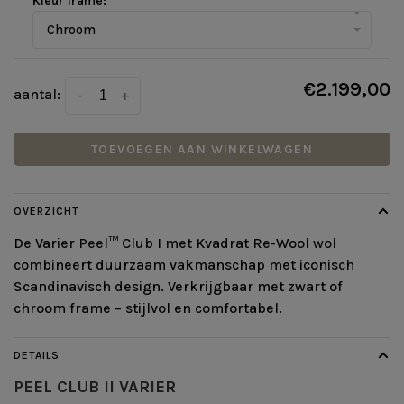
Kleur frame:
*
▾
Chroom
€2.199,00
aantal:
-
+
TOEVOEGEN AAN WINKELWAGEN
OVERZICHT
De Varier Peel™ Club I met Kvadrat Re-Wool wol
combineert duurzaam vakmanschap met iconisch
Scandinavisch design. Verkrijgbaar met zwart of
chroom frame – stijlvol en comfortabel.
DETAILS
PEEL CLUB II
VARIER