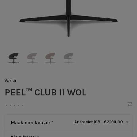
Varier
PEEL™ CLUB II WOL
•
•
•
•
•
Antraciet 198 - €2.199,00
Maak een keuze:
*
▾