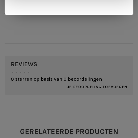
De garantie op Varierproducten is
met
registratie 10
jaar op fabrieksfouten in hout en polypropyleen.
REVIEWS
•
•
•
•
•
0 sterren op basis van 0 beoordelingen
JE BEOORDELING TOEVOEGEN
GERELATEERDE PRODUCTEN