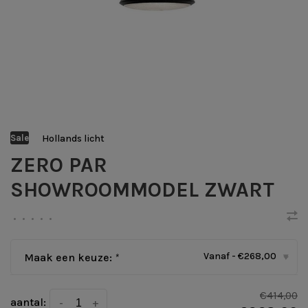
Hollands licht
Sale
ZERO PAR
SHOWROOMMODEL ZWART
•
•
•
•
•
Vanaf - €268,00
Maak een keuze:
*
▾
€414,00
aantal:
-
+