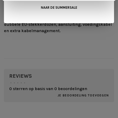
Exclusief maar wel aan te schaffen
NAAR DE SUMMERSALE
Voor extra functionaliteit zijn optioneel aanvullende
accessoires verkrijgbaar, zoals een elektrische set met
dubbele EU-stekkerdozen, aansluiting, voedingskabel
en extra kabelmanagement.
REVIEWS
•
•
•
•
•
0 sterren op basis van 0 beoordelingen
JE BEOORDELING TOEVOEGEN