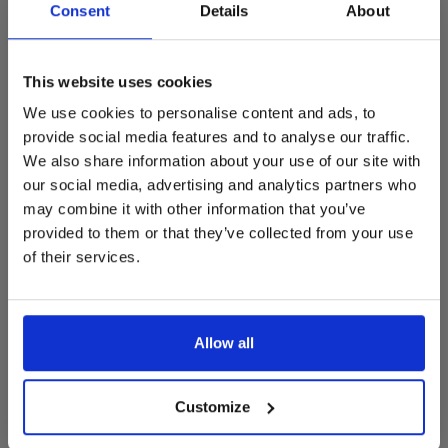
gestart!
Consent
Details
About
Zwart
Dit is hét moment om hoogwaardige designmeubelen en
Wit
woonaccessoires aan te schaffen met aantrekkelijke kortingen.
This website uses cookies
Deze aanbieding geldt van 1 juli tot eind augustus
.
Eikenpatroon
We use cookies to personalise content and ads, to
In onze showroom vind je een uitgebreide selectie
provide social media features and to analyse our traffic.
Rand
designmeubelen van gerenommeerde Nederlandse en Europese
We also share information about your use of our site with
merken. Onder andere showroommodellen van
Harvink
,
our social media, advertising and analytics partners who
Gelderland
,
Swedese
,
Sculptures Jeux
en
Artisan
zijn nu extra
Zwart
may combine it with other information that you’ve
voordelig verkrijgbaar. Profiteer van unieke aanbiedingen zolang
Wit
de voorraad strekt!
provided to them or that they’ve collected from your use
of their services.
Liever nieuw bestellen? Ook dan krijgt u een vriendelijke
Sta positie
prijs!
Dit is de ideale gelegenheid om jouw favoriete
designmeubel geheel naar wens samen te stellen, met de
Links
kwaliteit, het comfort en de uitstraling die je van Snip Wonen+
Allow all
mag verwachten.
Rechts
Kom langs in onze showroom, doe inspiratie op en ontdek de
Inbegrepen
mooiste aanbiedingen tijdens de
Summer Sale van Snip
Customize
Kabelbakken om de werkplek netjes te houden
Wonen+
. De koffie of thee staat voor je klaar!