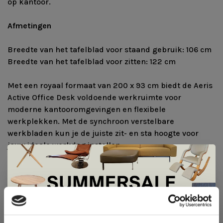
op kantoor.
Afmetingen
Breedte van het tafelblad voor staand gebruik: 106 cm
Breedte van het tafelblad voor zitten: 122 cm
Met een royaal formaat van 200 x 93 cm biedt de Aeris
Active Office Desk voldoende werkruimte voor
moderne kantooromgevingen en flexibele
werkplekken. Met de synchroon verstelbare
werkbladen kun je de juiste zit- en sta hoogte voor
jouw ideale werkdag instellen.
Frame
Zwart
Wit
De Summer Sale bij Snip Wonen+ is
Blad