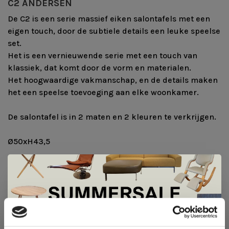
C2 ANDERSEN
De C2 is een serie massief eiken salontafels met een
eigen touch, door de subtiele details een leuke speelse
set.
Het is een vernieuwende serie met een touch van
klassiek, dat komt door de vorm en materialen.
Het hoogwaardige vakmanschap, en de details maken
het een speelse toevoeging aan elke woonkamer.
De salontafel is in 2 maten en 2 kleuren te verkrijgen.
Ø50xH43,5
Ø80xH47,5
Kleuren:
- Zwart gelakt
- Wit gepigmenteerd gelakt
De Summer Sale bij Snip Wonen+ is