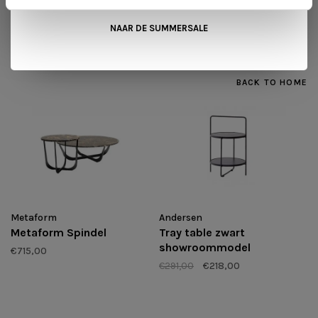
NAAR DE SUMMERSALE
GERELATEERDE PRODUCTEN
BACK TO HOME
Metaform
Andersen
Metaform Spindel
Tray table zwart
showroommodel
€715,00
€291,00
€218,00