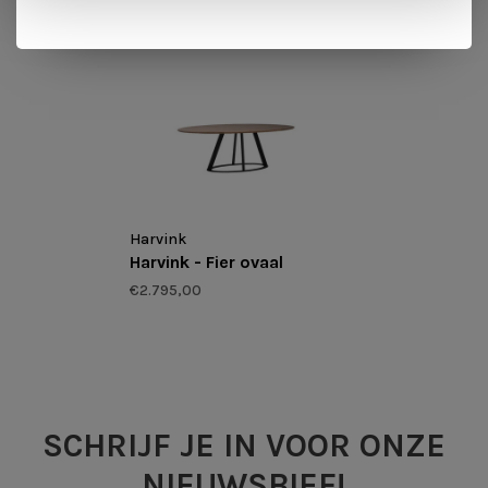
BACK TO HOME
Harvink
Harvink - Fier ovaal
€2.795,00
SCHRIJF JE IN VOOR ONZE
NIEUWSBIEF!