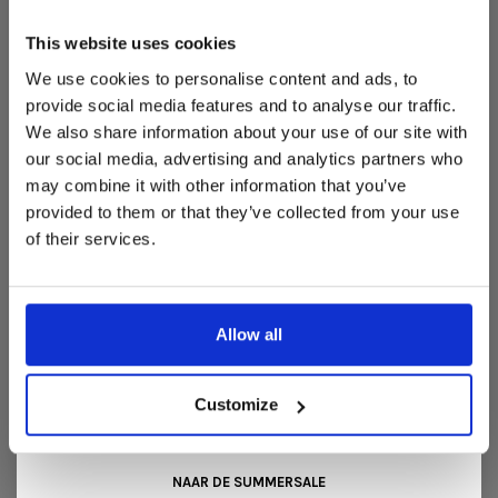
50cmx95cm
Dit is hét moment om hoogwaardige designmeubelen en
woonaccessoires aan te schaffen met aantrekkelijke kortingen.
This website uses cookies
Deze aanbieding geldt van 1 juli tot eind augustus
.
We use cookies to personalise content and ads, to
In onze showroom vind je een uitgebreide selectie
provide social media features and to analyse our traffic.
designmeubelen van gerenommeerde Nederlandse en Europese
We also share information about your use of our site with
merken. Onder andere showroommodellen van
Harvink
,
our social media, advertising and analytics partners who
Gelderland
,
Swedese
,
Sculptures Jeux
en
Artisan
zijn nu extra
may combine it with other information that you’ve
voordelig verkrijgbaar. Profiteer van unieke aanbiedingen zolang
de voorraad strekt!
provided to them or that they’ve collected from your use
of their services.
REVIEWS
Liever nieuw bestellen? Ook dan krijgt u een vriendelijke
prijs!
Dit is de ideale gelegenheid om jouw favoriete
•
•
•
•
•
designmeubel geheel naar wens samen te stellen, met de
0 sterren op basis van 0 beoordelingen
kwaliteit, het comfort en de uitstraling die je van Snip Wonen+
JE BEOORDELING TOEVOEGEN
Allow all
mag verwachten.
Kom langs in onze showroom, doe inspiratie op en ontdek de
mooiste aanbiedingen tijdens de
Summer Sale van Snip
Customize
Wonen+
. De koffie of thee staat voor je klaar!
NAAR DE SUMMERSALE
GERELATEERDE PRODUCTEN