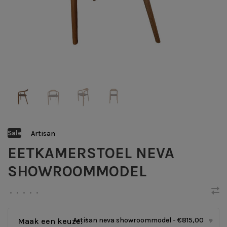
Artisan
Sale
EETKAMERSTOEL NEVA
SHOWROOMMODEL
•
•
•
•
•
Artisan neva showroommodel - €815,00
Maak een keuze:
*
▾