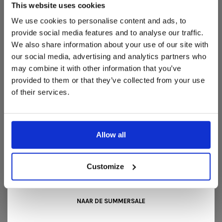
woonaccessoires aan te schaffen met aantrekkelijke kortingen.
This website uses cookies
Diepte: 53 cm
Deze aanbieding geldt van 1 juli tot eind augustus
.
We use cookies to personalise content and ads, to
Zithoogte: 45 cm
In onze showroom vind je een uitgebreide selectie
provide social media features and to analyse our traffic.
designmeubelen van gerenommeerde Nederlandse en Europese
We also share information about your use of our site with
merken. Onder andere showroommodellen van
Harvink
,
our social media, advertising and analytics partners who
Gelderland
,
Swedese
,
Sculptures Jeux
en
Artisan
zijn nu extra
may combine it with other information that you’ve
voordelig verkrijgbaar. Profiteer van unieke aanbiedingen zolang
de voorraad strekt!
provided to them or that they’ve collected from your use
REVIEWS
of their services.
•
•
•
•
•
Liever nieuw bestellen? Ook dan krijgt u een vriendelijke
0 sterren op basis van 0 beoordelingen
prijs!
Dit is de ideale gelegenheid om jouw favoriete
designmeubel geheel naar wens samen te stellen, met de
JE BEOORDELING TOEVOEGEN
kwaliteit, het comfort en de uitstraling die je van Snip Wonen+
Allow all
mag verwachten.
Kom langs in onze showroom, doe inspiratie op en ontdek de
mooiste aanbiedingen tijdens de
Summer Sale van Snip
Customize
Wonen+
. De koffie of thee staat voor je klaar!
GERELATEERDE PRODUCTEN
NAAR DE SUMMERSALE
BACK TO HOME