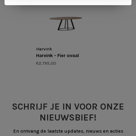
Harvink
Harvink - Fier ovaal
€2.795,00
SCHRIJF JE IN VOOR ONZE
NIEUWSBIEF!
En ontvang de laatste updates, nieuws en acties