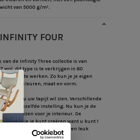
wicht van 5000 g/m².
INFINITY FOUR
van de Infinity Three collectie is van
 wol, dit type is te verkrijgen in 80
n om mee te werken. Zo kun je je eigen
n je eigen kleuren, maat en vorm.
 structuur u uw tapijt wil zien. Verschillende
iezen in dezelfde instelling. Nu kun je de
inatie kiezen voor je interieur. De
indeloos die je kunt creëren want u kunt 1
polyester draden mengen tot een leuk