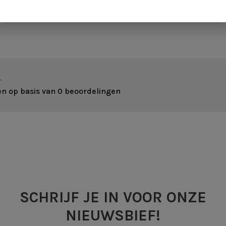
•
en op basis van 0 beoordelingen
SCHRIJF JE IN VOOR ONZE
NIEUWSBIEF!