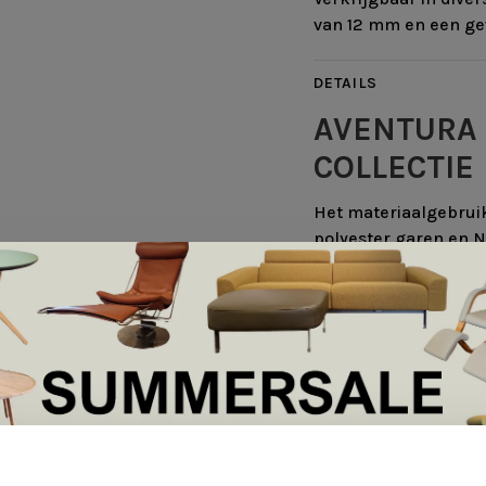
van 12 mm en een ge
DETAILS
AVENTURA 
COLLECTIE
Het materiaalgebruik 
polyester garen en NZ
verschillende kleure
vloerkleed creëren i
Eerst beslis je in wel
poolhoogtes zijn te k
perfecte kleurencomb
mogelijkheden zijn e
wollen draad met 3 
resultaat.