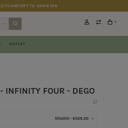
 ZITCOMFORT TE GENIETEN
0
OUTLET
 INFINITY FOUR - DEGO
100x100 - €529,00
▾