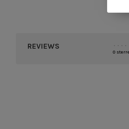
REVIEWS
•
•
•
•
0 sterr