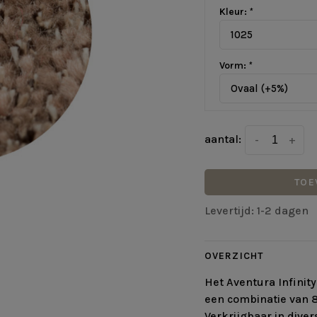
Kleur:
*
1025
Vorm:
*
Ovaal (+5%)
aantal:
-
+
TOE
Levertijd: 1-2 dagen
OVERZICHT
Het Aventura Infinit
een combinatie van 
Verkrijgbaar in dive