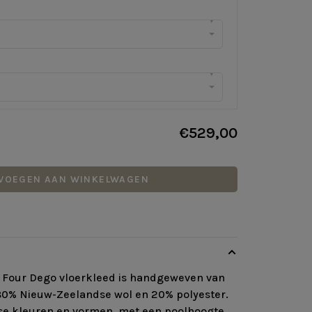
▾
▾
€529,00
VOEGEN AAN WINKELWAGEN
y Four Dego vloerkleed is handgeweven van
80% Nieuw-Zeelandse wol en 20% polyester.
rse kleuren en vormen, met een poolhoogte