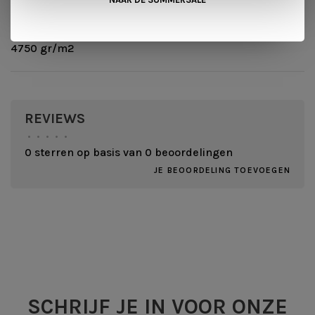
Totaal gewicht
4750 gr/m2
REVIEWS
•
•
•
•
•
0 sterren op basis van 0 beoordelingen
JE BEOORDELING TOEVOEGEN
SCHRIJF JE IN VOOR ONZE