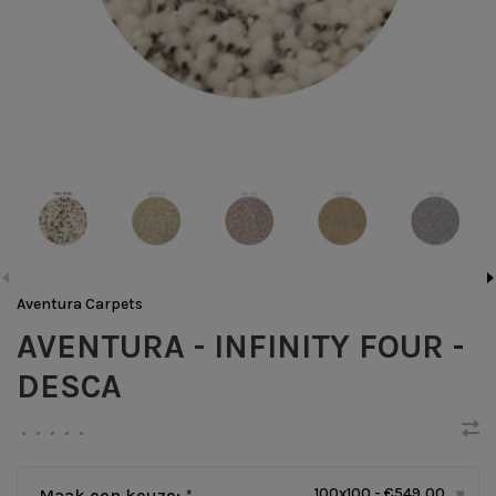
Aventura Carpets
AVENTURA - INFINITY FOUR -
DESCA
•
•
•
•
•
100x100 - €549,00
Maak een keuze:
*
▾