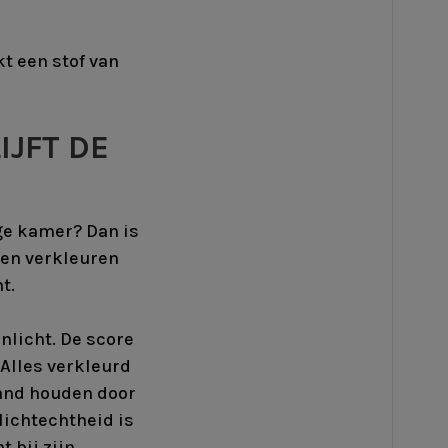
kt een stof van
IJFT DE
ige kamer? Dan is
fen verkleuren
t.
nlicht. De score
! Alles verkleurd
hand houden door
lichtechtheid is
t bij zijn