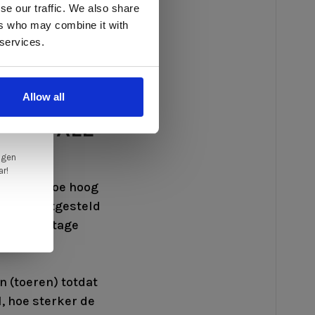
se our traffic. We also share
ers who may combine it with
llen
 services.
elig
ale
Allow all
en,
RTINDALE
ngen
ar!
dan naar hoe hoog
ordt blootgesteld
 snel slijtage
n (toeren) totdat
l, hoe sterker de