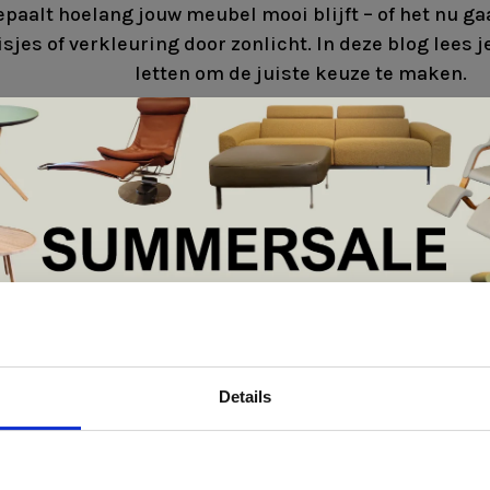
epaalt hoelang jouw meubel mooi blijft – of het nu ga
isjes of verkleuring door zonlicht. In deze blog lees 
letten om de juiste keuze te maken.
De Summer Sale bij Snip Wonen+ is gestart!
Details
t is hét moment om hoogwaardige designmeubelen en woonaccessoires aan
schaffen met aantrekkelijke kortingen.
Deze aanbieding geldt van 1 juli tot eind augustus
.