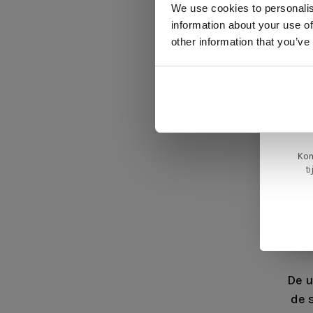
We use cookies to personalis
information about your use of
ger
other information that you’ve
va
L
ge
S
Kom
t
Wil 
de M
a
De u
de 