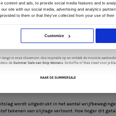
e content and ads, to provide social media features and to analy
In onze showroom vind je een uitgebreide selectie designmeubelen van
 our site with our social media, advertising and analytics partn
enommeerde Nederlandse en Europese merken. Onder andere showroommode
 provided to them or that they’ve collected from your use of their
n
Harvink
,
Gelderland
,
Swedese
,
Sculptures Jeux
en
Artisan
zijn nu extra voord
verkrijgbaar. Profiteer van unieke aanbiedingen zolang de voorraad strekt!
iever nieuw bestellen? Ook dan krijgt u een vriendelijke prijs!
Dit is de ide
Customize
legenheid om jouw favoriete designmeubel geheel naar wens samen te stell
met de kwaliteit, het comfort en de uitstraling die je van Snip Wonen+ mag
LIJTVASTHEID – LET OP DE MA
verwachten.
WAARDE
 langs in onze showroom, doe inspiratie op en ontdek de mooiste aanbiedi
ijdens de
Summer Sale van Snip Wonen+
. De koffie of thee staat voor je kla
je weten hoe stevig en duurzaam een stof is? Vraag 
artindale-waarde is. Dit is een test waarbij de stof w
NAAR DE SUMMERSALE
an een kogel die zorgt voor wrijving om te meten hoe
optreedt.
itslag wordt uitgedrukt in het aantal wrijfbeweginge
stof tekenen van slijtage vertoont. Hoe hoger dit geta