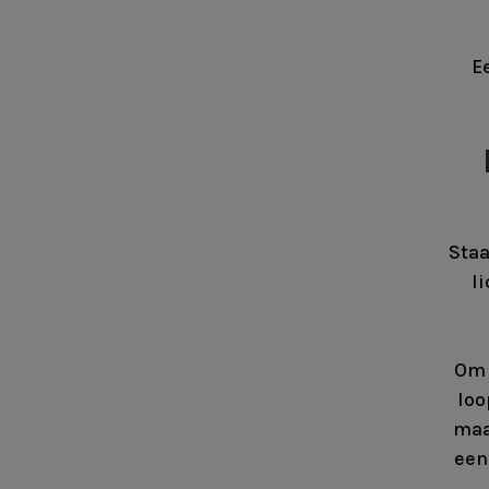
E
Staa
l
Om 
loo
maa
een