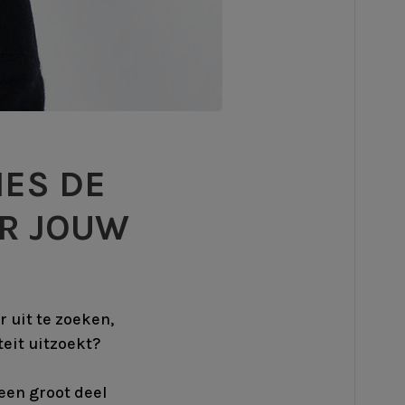
IES DE
OR JOUW
r uit te zoeken,
teit uitzoekt?
 een groot deel