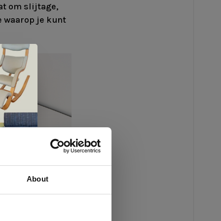
at om slijtage,
je waarop je kunt
About
 te