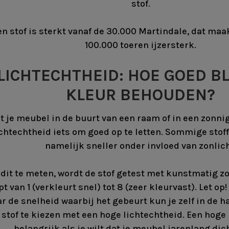
stof.
en stof is sterkt vanaf de 30.000 Martindale, dat maa
100.000 toeren ijzersterk.
LICHTECHTHEID: HOE GOED BL
KLEUR BEHOUDEN?
t je meubel in de buurt van een raam of in een zonn
ichtechtheid iets om goed op te letten. Sommige stof
namelijk sneller onder invloed van zonlich
dit te meten, wordt de stof getest met kunstmatig zo
pt van 1 (verkleurt snel) tot 8 (zeer kleurvast). Let op
r de snelheid waarbij het gebeurt kun je zelf in de 
 stof te kiezen met een hoge lichtechtheid. Een hoge 
belangrijk als je wilt dat je meubel jarenlang dich