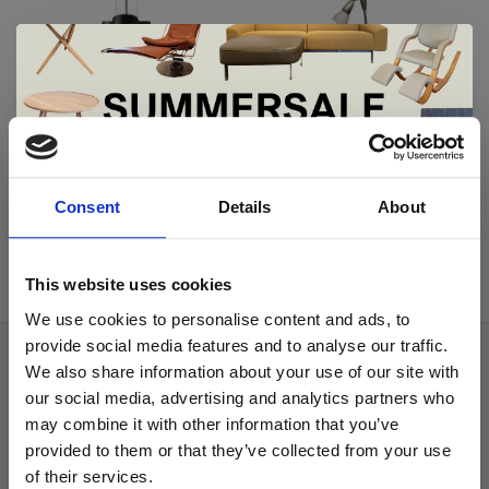
copini
copini
Lucenta amak
Copini tafellamp laatste
De Summer Sale bij Snip Wonen+ is
showroommodel
model showroommodel
gestart!
Consent
Details
About
€793,41
€595,00
€449,00
€190,00
Dit is hét moment om hoogwaardige designmeubelen en
woonaccessoires aan te schaffen met aantrekkelijke kortingen.
This website uses cookies
Deze aanbieding geldt van 1 juli tot eind augustus
.
We use cookies to personalise content and ads, to
In onze showroom vind je een uitgebreide selectie
provide social media features and to analyse our traffic.
designmeubelen van gerenommeerde Nederlandse en Europese
Over ons
We also share information about your use of our site with
merken. Onder andere showroommodellen van
Harvink
,
our social media, advertising and analytics partners who
Algemene voorwaarden
Gelderland
,
Swedese
,
Sculptures Jeux
en
Artisan
zijn nu extra
may combine it with other information that you’ve
voordelig verkrijgbaar. Profiteer van unieke aanbiedingen zolang
Privacy Policy
de voorraad strekt!
provided to them or that they’ve collected from your use
of their services.
Betaalmethoden
Liever nieuw bestellen? Ook dan krijgt u een vriendelijke