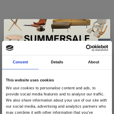
Geen producten gevonden!...
De Summer Sale bij Snip Wonen+ is
gestart!
Consent
Details
About
Dit is hét moment om hoogwaardige designmeubelen en
woonaccessoires aan te schaffen met aantrekkelijke kortingen.
This website uses cookies
Deze aanbieding geldt van 1 juli tot eind augustus
.
We use cookies to personalise content and ads, to
In onze showroom vind je een uitgebreide selectie
provide social media features and to analyse our traffic.
designmeubelen van gerenommeerde Nederlandse en Europese
We also share information about your use of our site with
merken. Onder andere showroommodellen van
Harvink
,
our social media, advertising and analytics partners who
Gelderland
,
Swedese
,
Sculptures Jeux
en
Artisan
zijn nu extra
may combine it with other information that you’ve
Over ons
voordelig verkrijgbaar. Profiteer van unieke aanbiedingen zolang