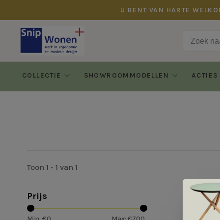
U BENT VAN HARTE WELKO
COLLECTIE
SHOWROOMMODELLEN
ACTIES
Toon 1 - 1 van 1
Prijs
Min: €
0
Max: €
700