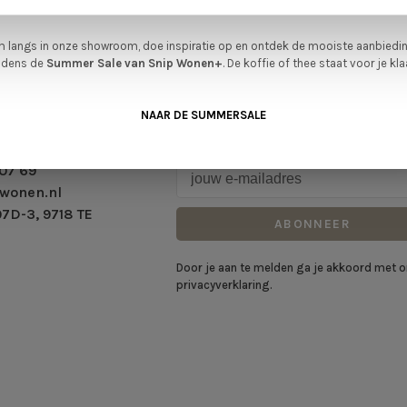
verwachten.
 langs in onze showroom, doe inspiratie op en ontdek de mooiste aanbiedi
ijdens de
Summer Sale van Snip Wonen+
. De koffie of thee staat voor je kla
NAAR DE SUMMERSALE
Schrijf je in voor onze nieuwsbrie
07 69
wonen.nl
7D-3, 9718 TE
ABONNEER
Door je aan te melden ga je akkoord met 
privacyverklaring.