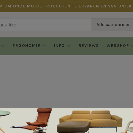
M OM ONZE MOOIE PRODUCTEN TE ERVAREN EN VAN UNIEK
Alle categorieën
ERGONOMIE
INFO
REVIEWS
WEBSHOP