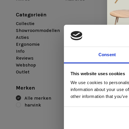
Categorieën
Collectie
Showroommodellen
Acties
Ergonomie
Info
harvink
Consent
Reviews
Harvink F
Webshop
Di
€1.145,00
€69
Outlet
This website uses cookies
We use cookies to personalis
Merken
information about your use of
ger
other information that you’ve
Alle merken
va
harvink
L
ge