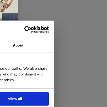
About
 te
se our traffic. We also share
ers who may combine it with
llen
 services.
elig
ale
Allow all
en,