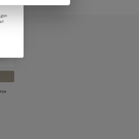
ngen
ar!
f
onze