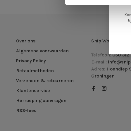
Kom
t
Over ons
Snip Wonen +
Algemene voorwaarden
Telefoon:
050 312 
Privacy Policy
E-mail:
info@snip
Adres:
Hoendiep 9
Betaalmethoden
Groningen
Verzenden & retourneren
Klantenservice
Herroeping aanvragen
RSS-feed