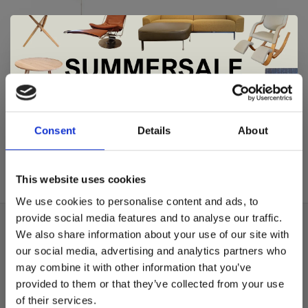
Luceplan
Luceplan Grand Costanza
De Summer Sale bij Snip Wonen+ is
showroommodel
gestart!
Consent
Details
About
€1.581,00
Dit is hét moment om hoogwaardige designmeubelen en
woonaccessoires aan te schaffen met aantrekkelijke kortingen.
This website uses cookies
Deze aanbieding geldt van 1 juli tot eind augustus
.
We use cookies to personalise content and ads, to
In onze showroom vind je een uitgebreide selectie
provide social media features and to analyse our traffic.
designmeubelen van gerenommeerde Nederlandse en Europese
Over ons
We also share information about your use of our site with
merken. Onder andere showroommodellen van
Harvink
,
our social media, advertising and analytics partners who
Algemene voorwaarden
Gelderland
,
Swedese
,
Sculptures Jeux
en
Artisan
zijn nu extra
may combine it with other information that you’ve
voordelig verkrijgbaar. Profiteer van unieke aanbiedingen zolang
Privacy Policy
de voorraad strekt!
provided to them or that they’ve collected from your use
of their services.
Betaalmethoden
Liever nieuw bestellen? Ook dan krijgt u een vriendelijke