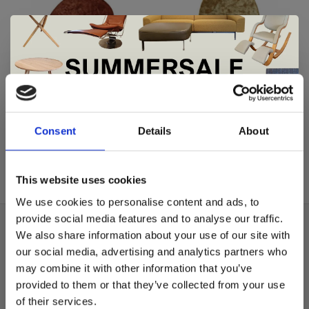
Nova Carpets
Nova Carpets
Meet en Maak
Meet en Maak
De Summer Sale bij Snip Wonen+ is
showroommodel Nier
showroommodel Ei
gestart!
Consent
Details
About
€484,00
€335,00
€723,00
€499,00
Dit is hét moment om hoogwaardige designmeubelen en
woonaccessoires aan te schaffen met aantrekkelijke kortingen.
This website uses cookies
Deze aanbieding geldt van 1 juli tot eind augustus
.
We use cookies to personalise content and ads, to
In onze showroom vind je een uitgebreide selectie
provide social media features and to analyse our traffic.
designmeubelen van gerenommeerde Nederlandse en Europese
Over ons
We also share information about your use of our site with
merken. Onder andere showroommodellen van
Harvink
,
our social media, advertising and analytics partners who
Algemene voorwaarden
Gelderland
,
Swedese
,
Sculptures Jeux
en
Artisan
zijn nu extra
may combine it with other information that you’ve
voordelig verkrijgbaar. Profiteer van unieke aanbiedingen zolang
Privacy Policy
de voorraad strekt!
provided to them or that they’ve collected from your use
of their services.
Betaalmethoden
Liever nieuw bestellen? Ook dan krijgt u een vriendelijke