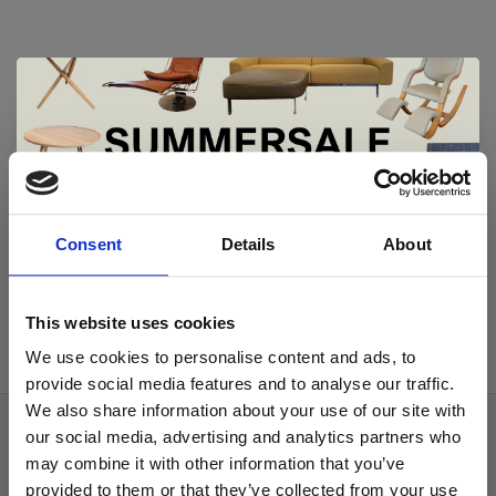
Geen producten gevonden!...
De Summer Sale bij Snip Wonen+ is
gestart!
Consent
Details
About
Dit is hét moment om hoogwaardige designmeubelen en
woonaccessoires aan te schaffen met aantrekkelijke kortingen.
This website uses cookies
Deze aanbieding geldt van 1 juli tot eind augustus
.
We use cookies to personalise content and ads, to
In onze showroom vind je een uitgebreide selectie
provide social media features and to analyse our traffic.
designmeubelen van gerenommeerde Nederlandse en Europese
We also share information about your use of our site with
merken. Onder andere showroommodellen van
Harvink
,
our social media, advertising and analytics partners who
Over ons
Gelderland
,
Swedese
,
Sculptures Jeux
en
Artisan
zijn nu extra
may combine it with other information that you’ve
voordelig verkrijgbaar. Profiteer van unieke aanbiedingen zolang
Algemene voorwaarden
de voorraad strekt!
provided to them or that they’ve collected from your use