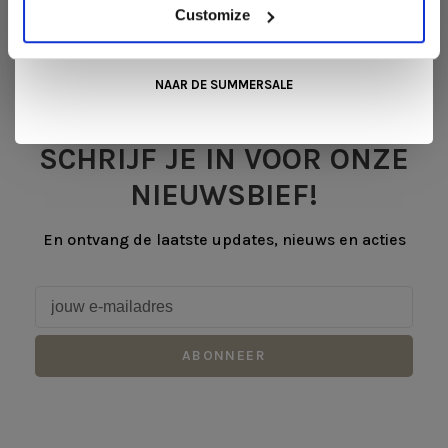
mooiste aanbiedingen tijdens de
Summer Sale van Snip
Customize
Wonen+
. De koffie of thee staat voor je klaar!
NAAR DE SUMMERSALE
SCHRIJF JE IN VOOR ONZE
NIEUWSBIEF!
En ontvang de laatste updates, nieuws en acties
ABONNEER