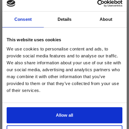
Diameter: 60∅
De Summer Sale bij Snip Wonen+ is
Hoogte: 21cm
gestart!
Consent
Details
About
Licht: LED E27
Kelvin: 2700K
Dit is hét moment om hoogwaardige designmeubelen en
Materiaal: 95% metaal, 5% technisch materiaal
woonaccessoires aan te schaffen met aantrekkelijke kortingen.
This website uses cookies
Deze aanbieding geldt van 1 juli tot eind augustus
.
We use cookies to personalise content and ads, to
In onze showroom vind je een uitgebreide selectie
provide social media features and to analyse our traffic.
designmeubelen van gerenommeerde Nederlandse en Europese
We also share information about your use of our site with
merken. Onder andere showroommodellen van
Harvink
,
our social media, advertising and analytics partners who
Gelderland
,
Swedese
,
Sculptures Jeux
en
Artisan
zijn nu extra
may combine it with other information that you’ve
voordelig verkrijgbaar. Profiteer van unieke aanbiedingen zolang
de voorraad strekt!
provided to them or that they’ve collected from your use
of their services.
Liever nieuw bestellen? Ook dan krijgt u een vriendelijke
REVIEWS
prijs!
Dit is de ideale gelegenheid om jouw favoriete
designmeubel geheel naar wens samen te stellen, met de
•
•
•
•
•
kwaliteit, het comfort en de uitstraling die je van Snip Wonen+
0 sterren op basis van 0 beoordelingen
Allow all
mag verwachten.
JE BEOORDELING TOEVOEGEN
Kom langs in onze showroom, doe inspiratie op en ontdek de