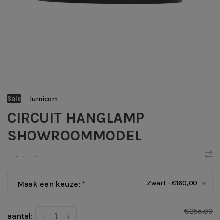
lumicom
Sale
CIRCUIT HANGLAMP
SHOWROOMMODEL
•
•
•
•
•
Zwart - €160,00
Maak een keuze:
*
▾
€255,00
aantal:
-
+