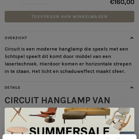
€160,00
TOEVOEGEN AAN WINKELWAGEN
OVERZICHT
Circuit is een moderne hanglamp die speels met een
lichtspel speelt dit komt door middel van een
lasertechniek. Hierdoor komen er horizontale strepen
in te staan. Het licht en schaduweffect maakt sfeer.
DETAILS
CIRCUIT HANGLAMP VAN
LUMICOM
Informatie showroommodel
Uitvoering: Hanglamp
Kleur: Zwart