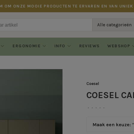
M OM ONZE MOOIE PRODUCTEN TE ERVAREN EN VAN UNIEK
Alle categorieën
ERGONOMIE
INFO
REVIEWS
WEBSHOP
Coesel
COESEL CA
•
•
•
•
•
Maak een keuze:
*