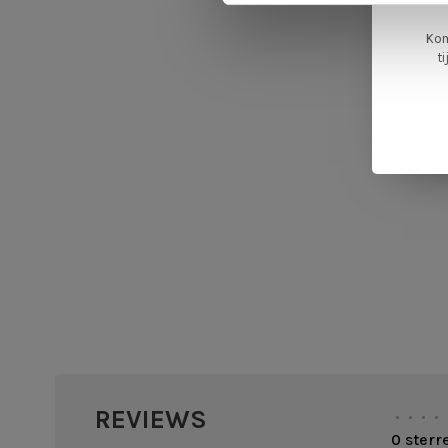
Kom
t
REVIEWS
•
•
•
•
0 sterr