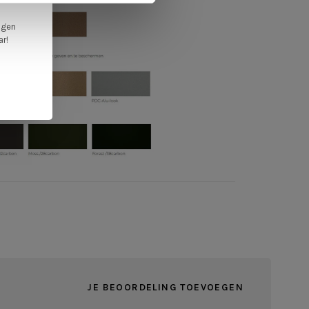
ngen
ar!
JE BEOORDELING TOEVOEGEN