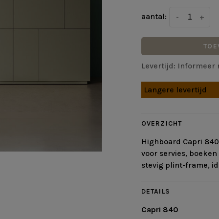
aantal:
-
+
TOE
Levertijd: Informeer 
Langere levertijd
OVERZICHT
Highboard Capri 840 
voor servies, boeken 
stevig plint-frame, i
DETAILS
Capri 840