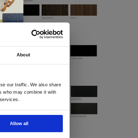
About
 te
se our traffic. We also share
ers who may combine it with
llen
 services.
elig
ale
Allow all
en,