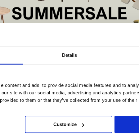
De Summer Sale bij Snip Wonen+ is gestart!
Details
t is hét moment om hoogwaardige designmeubelen en woonaccessoires aan
schaffen met aantrekkelijke kortingen.
Deze aanbieding geldt van 1 juli tot eind augustus
.
e content and ads, to provide social media features and to analy
In onze showroom vind je een uitgebreide selectie designmeubelen van
 our site with our social media, advertising and analytics partn
enommeerde Nederlandse en Europese merken. Onder andere showroommode
 provided to them or that they’ve collected from your use of their
n
Harvink
,
Gelderland
,
Swedese
,
Sculptures Jeux
en
Artisan
zijn nu extra voord
verkrijgbaar. Profiteer van unieke aanbiedingen zolang de voorraad strekt!
iever nieuw bestellen? Ook dan krijgt u een vriendelijke prijs!
Dit is de ide
Customize
legenheid om jouw favoriete designmeubel geheel naar wens samen te stell
met de kwaliteit, het comfort en de uitstraling die je van Snip Wonen+ mag
verwachten.