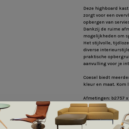
Deze highboard kast 
zorgt voor een overv
opbergen van servies
Dankzij de ruime af
mogelijkheden om sp
Het stijlvolle, tijdl
diverse interieurstij
praktische opbergrui
aanvulling voor je int
Coesel biedt meerder
kleur en maat. Kom l
Afmetingen: b2757 x
Als getoond op plint
Kleuren :