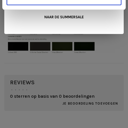
Wonen+
. De koffie of thee staat voor je klaar!
NAAR DE SUMMERSALE
REVIEWS
•
•
•
•
•
0 sterren op basis van 0 beoordelingen
JE BEOORDELING TOEVOEGEN