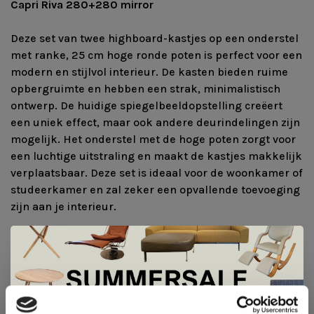
Capri Riva 280+280 mirror
Deze set van twee highboard-kastjes op een onderstel
met ranke, 25 cm hoge ronde poten is perfect voor een
modern en stijlvol interieur. De kasten bieden ruime
opbergruimte en hebben een strak, minimalistisch
ontwerp. De huidige spiegelbeeldopstelling creëert
een uniek effect, maar ook andere deurindelingen zijn
mogelijk. Het onderstel met de hoge poten zorgt voor
een luchtige uitstraling en maakt de kastjes makkelijk
verplaatsbaar. Deze set is ideaal voor de woonkamer of
studeerkamer en zal zeker een opvallende toevoeging
zijn aan je interieur.
Coesel biedt meerdere mogelijkheden op het gebied
van indeling, kleur en maat. Kom langs in de winkel en
laat u informeren!
Afmetingen: b920 x h1500 x d438
onderstel inclusief stelvoetjes (250mm)