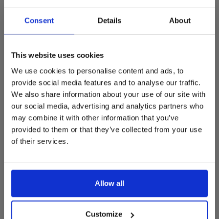
De Summer Sale bij Snip Wonen+ is
Kleuren :
gestart!
Consent
Details
About
Dit is hét moment om hoogwaardige designmeubelen en
woonaccessoires aan te schaffen met aantrekkelijke kortingen.
This website uses cookies
Deze aanbieding geldt van 1 juli tot eind augustus
.
We use cookies to personalise content and ads, to
In onze showroom vind je een uitgebreide selectie
provide social media features and to analyse our traffic.
designmeubelen van gerenommeerde Nederlandse en Europese
We also share information about your use of our site with
merken. Onder andere showroommodellen van
Harvink
,
our social media, advertising and analytics partners who
Gelderland
,
Swedese
,
Sculptures Jeux
en
Artisan
zijn nu extra
may combine it with other information that you’ve
voordelig verkrijgbaar. Profiteer van unieke aanbiedingen zolang
de voorraad strekt!
provided to them or that they’ve collected from your use
of their services.
Liever nieuw bestellen? Ook dan krijgt u een vriendelijke
prijs!
Dit is de ideale gelegenheid om jouw favoriete
designmeubel geheel naar wens samen te stellen, met de
kwaliteit, het comfort en de uitstraling die je van Snip Wonen+
Allow all
mag verwachten.
Kom langs in onze showroom, doe inspiratie op en ontdek de
mooiste aanbiedingen tijdens de
Summer Sale van Snip
Customize