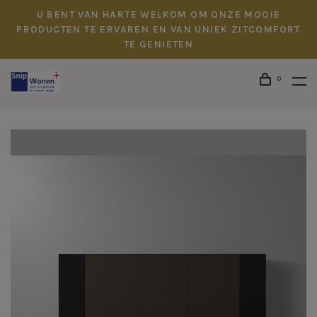
U BENT VAN HARTE WELKOM OM ONZE MOOIE
PRODUCTEN TE ERVAREN EN VAN UNIEK ZITCOMFORT
TE GENIETEN
0