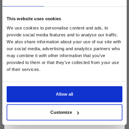
Dit is hét moment om hoogwaardige designmeubelen en
woonaccessoires aan te schaffen met aantrekkelijke kortingen.
This website uses cookies
Deze aanbieding geldt van 1 juli tot eind augustus
.
We use cookies to personalise content and ads, to
In onze showroom vind je een uitgebreide selectie
provide social media features and to analyse our traffic.
designmeubelen van gerenommeerde Nederlandse en Europese
We also share information about your use of our site with
merken. Onder andere showroommodellen van
Harvink
,
our social media, advertising and analytics partners who
Gelderland
,
Swedese
,
Sculptures Jeux
en
Artisan
zijn nu extra
may combine it with other information that you’ve
voordelig verkrijgbaar. Profiteer van unieke aanbiedingen zolang
de voorraad strekt!
provided to them or that they’ve collected from your use
of their services.
Liever nieuw bestellen? Ook dan krijgt u een vriendelijke
prijs!
Dit is de ideale gelegenheid om jouw favoriete
designmeubel geheel naar wens samen te stellen, met de
kwaliteit, het comfort en de uitstraling die je van Snip Wonen+
Allow all
mag verwachten.
Kom langs in onze showroom, doe inspiratie op en ontdek de
mooiste aanbiedingen tijdens de
Summer Sale van Snip
Customize
Wonen+
. De koffie of thee staat voor je klaar!