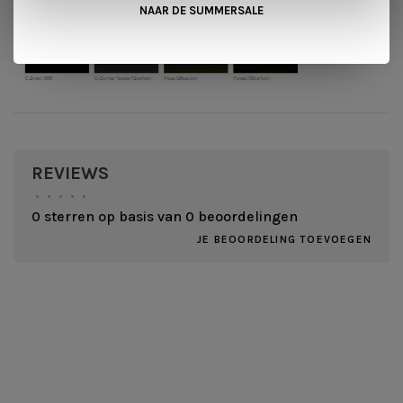
NAAR DE SUMMERSALE
REVIEWS
•
•
•
•
•
0 sterren op basis van 0 beoordelingen
JE BEOORDELING TOEVOEGEN