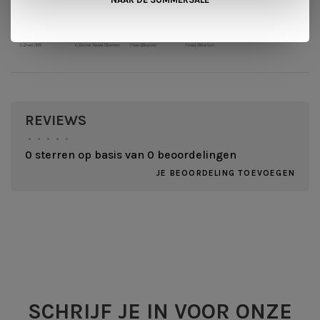
REVIEWS
•
•
•
•
•
0 sterren op basis van 0 beoordelingen
JE BEOORDELING TOEVOEGEN
SCHRIJF JE IN VOOR ONZE