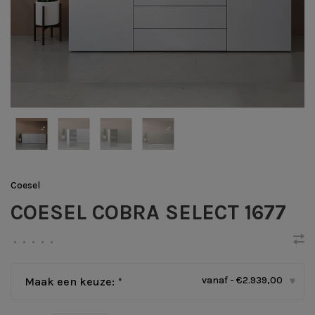
Coesel
COESEL COBRA SELECT 1677
•
•
•
•
•
vanaf - €2.939,00
Maak een keuze:
*
▾