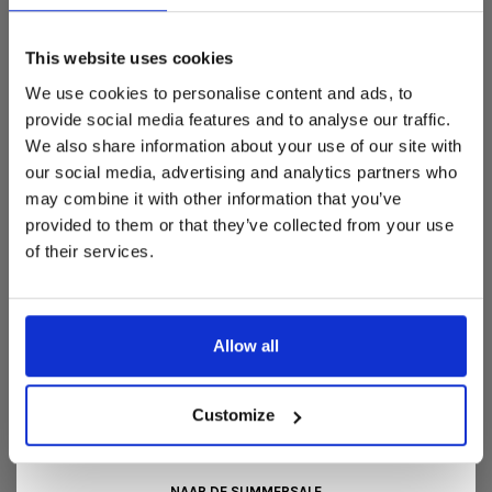
Dit is hét moment om hoogwaardige designmeubelen en
woonaccessoires aan te schaffen met aantrekkelijke kortingen.
This website uses cookies
Deze aanbieding geldt van 1 juli tot eind augustus
.
We use cookies to personalise content and ads, to
In onze showroom vind je een uitgebreide selectie
provide social media features and to analyse our traffic.
designmeubelen van gerenommeerde Nederlandse en Europese
We also share information about your use of our site with
merken. Onder andere showroommodellen van
Harvink
,
our social media, advertising and analytics partners who
Gelderland
,
Swedese
,
Sculptures Jeux
en
Artisan
zijn nu extra
may combine it with other information that you’ve
voordelig verkrijgbaar. Profiteer van unieke aanbiedingen zolang
de voorraad strekt!
provided to them or that they’ve collected from your use
of their services.
Liever nieuw bestellen? Ook dan krijgt u een vriendelijke
prijs!
Dit is de ideale gelegenheid om jouw favoriete
designmeubel geheel naar wens samen te stellen, met de
kwaliteit, het comfort en de uitstraling die je van Snip Wonen+
Allow all
mag verwachten.
Kom langs in onze showroom, doe inspiratie op en ontdek de
mooiste aanbiedingen tijdens de
Summer Sale van Snip
Customize
Wonen+
. De koffie of thee staat voor je klaar!
NAAR DE SUMMERSALE