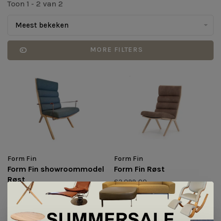
Toon 1 - 2 van 2
Meest bekeken
MORE FILTERS
Form Fin
Form Fin
Form Fin showroommodel
Form Fin Røst
Røst
€2.099,00
€2.612,00
€1.959,00