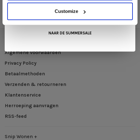
zitcomfort en persoonlijke stijl
Kom langs in onze showroom, doe inspiratie op en ontdek de
mooiste aanbiedingen tijdens de
Summer Sale van Snip
Customize
Wonen+
. De koffie of thee staat voor je klaar!
NAAR DE SUMMERSALE
Over ons
Algemene voorwaarden
Privacy Policy
Betaalmethoden
Verzenden & retourneren
Klantenservice
Herroeping aanvragen
RSS-feed
Snip Wonen +