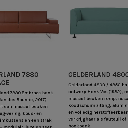
RLAND 7880
GELDERLAND 480
ACE
Gelderland 4800 / 4850 ba
ontwerp Henk Vos (1982), m
land 7880 Embrace bank
massief beuken romp, nosa
Jan des Bouvrie, 2017)
koudschuim zitting, alumi
t een massief beuken
en volledig herstoffeerbaar
ag‑vering, koud‑ en
Verkrijgbaar als fauteuil of
imkussens en een strak
hoekbank.
– modulair, luxe en zeer