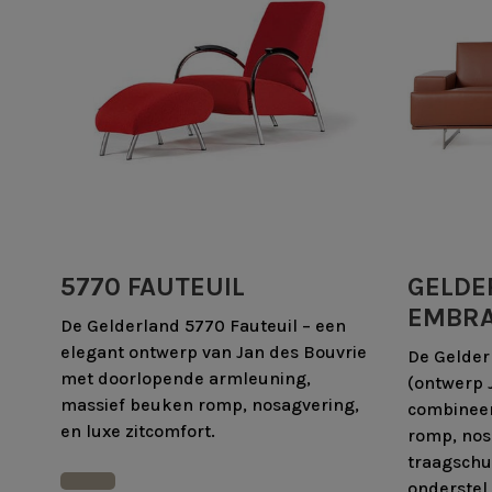
5770 FAUTEUIL
GELDE
EMBR
De Gelderland 5770 Fauteuil – een
elegant ontwerp van Jan des Bouvrie
De Gelder
met doorlopende armleuning,
(ontwerp 
massief beuken romp, nosagvering,
combineer
en luxe zitcomfort.
romp, nos
traagschu
onderstel 