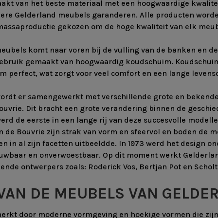
aakt van het beste materiaal met een hoogwaardige kwalite
ere Gelderland meubels garanderen. Alle producten worde
massaproductie gekozen om de hoge kwaliteit van elk meu
eubels komt naar voren bij de vulling van de banken en de 
 gebruik gemaakt van hoogwaardig koudschuim. Koudschuim 
 perfect, wat zorgt voor veel comfort en een lange levens
wordt er samengewerkt met verschillende grote en bekende
uvrie. Dit bracht een grote verandering binnen de geschie
erd de eerste in een lange rij van deze succesvolle modell
an de Bouvrie zijn strak van vorm en sfeervol en boden de m
 in al zijn facetten uitbeeldde. In 1973 werd het design o
rouwbaar en onverwoestbaar. Op dit moment werkt Gelderl
nde ontwerpers zoals: Roderick Vos, Bertjan Pot en Scholt
 VAN DE MEUBELS VAN GELDE
kt door moderne vormgeving en hoekige vormen die zijn be