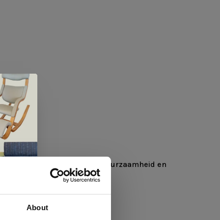
eigen fabriek, met oog voor duurzaamheid en
About