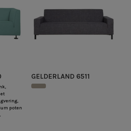
0
GELDERLAND 6511
nk,
et
gvering,
nium poten
.