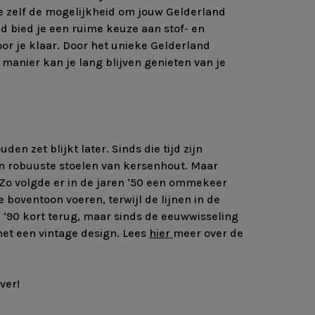
e zelf de mogelijkheid om jouw Gelderland
d bied je een ruime keuze aan stof- en
oor je klaar. Door het unieke Gelderland
anier kan je lang blijven genieten van je
n zet blijkt later. Sinds die tijd zijn
an robuuste stoelen van kersenhout. Maar
 Zo volgde er in de jaren ‘50 een ommekeer
boventoon voeren, terwijl de lijnen in de
 ‘90 kort terug, maar sinds de eeuwwisseling
et een vintage design. Lees
hier
meer over de
ver!