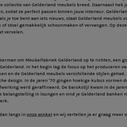
e collectie van Gelderland meubels breed. Daarnaast heb j
zodat ze perfect passen binnen jouw interieur. Gelderlan
ls je toe bent aan iets nieuws, staat Gelderland meubels v
 of stoel gemakkelijk schoonmaken of vervangen. Op deze m
at vervelen.
berman om Meubelfabriek Gelderland op te richten, een goude
elderland. In het begin lag de focus op het produceren v
ken en de Gelderland meubels verschillende stijlen gehad.
he design. In de jaren ‘70 gingen hoekige kubus vormen de 
afwerking werd geraffineerd. De barokstijl kwam in de jaren
 belangstelling in loungen en vind je Gelderland banken m
erk.
dan langs in
onze winkel
en wij vertellen je er graag meer o