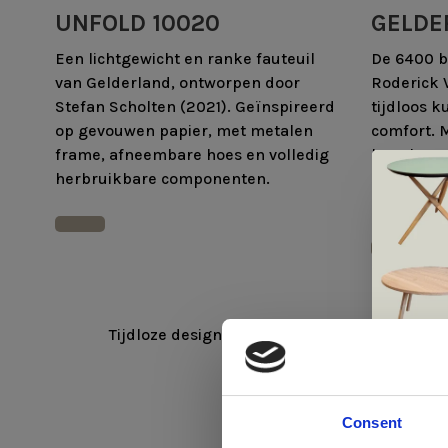
UNFOLD 10020
GELDE
Een lichtgewicht en ranke fauteuil
De 6400 b
van Gelderland, ontworpen door
Roderick 
Stefan Scholten (2021). Geïnspireerd
tijdloos k
op gevouwen papier, met metalen
comfort. 
frame, afneembare hoes en volledig
leverbaar
herbruikbare componenten.
hoogtes, 
geproduc
Tijdloze designmeubels van Nederlandse bod
Consent