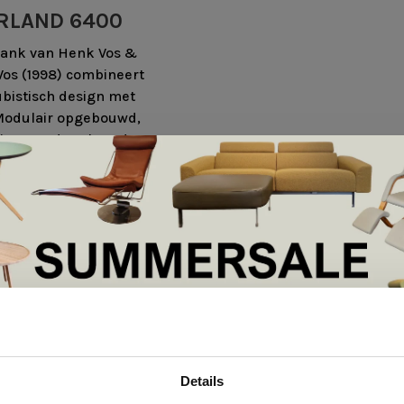
RLAND 6400
ank van Henk Vos &
Vos (1998) combineert
ubistisch design met
Modulair opgebouwd,
 in meerdere breedtes en
volledig Nederlands
eerd in Culemborg
em: Gelderland produceert banken, fauteuils en tafels in 
generatieoverschrijdend comfort.
De Summer Sale bij Snip Wonen+ is gestart!
Details