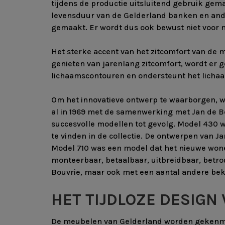
tijdens de productie uitsluitend gebruik gem
levensduur van de Gelderland banken en and
gemaakt. Er wordt dus ook bewust niet voor 
Het sterke accent van het zitcomfort van de m
genieten van jarenlang zitcomfort, wordt er
lichaamscontouren en ondersteunt het lichaam
Om het innovatieve ontwerp te waarborgen, 
al in 1969 met de samenwerking met Jan de Bo
succesvolle modellen tot gevolg. Model 430 w
te vinden in de collectie. De ontwerpen van J
Model 710 was een model dat het nieuwe wonen
monteerbaar, betaalbaar, uitbreidbaar, bet
Bouvrie, maar ook met een aantal andere beke
HET TIJDLOZE DESIGN
De meubelen van Gelderland worden gekenmer