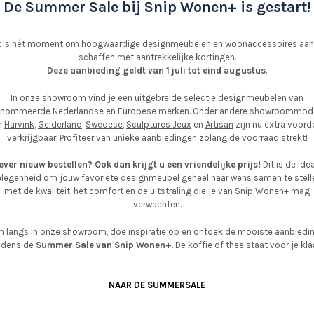
De Summer Sale bij Snip Wonen+ is gestart!
t is hét moment om hoogwaardige designmeubelen en woonaccessoires aan
schaffen met aantrekkelijke kortingen.
Deze aanbieding geldt van 1 juli tot eind augustus
.
In onze showroom vind je een uitgebreide selectie designmeubelen van
enommeerde Nederlandse en Europese merken. Onder andere showroommode
n
Harvink
,
Gelderland
,
Swedese
,
Sculptures Jeux
en
Artisan
zijn nu extra voord
verkrijgbaar. Profiteer van unieke aanbiedingen zolang de voorraad strekt!
iever nieuw bestellen? Ook dan krijgt u een vriendelijke prijs!
Dit is de ide
legenheid om jouw favoriete designmeubel geheel naar wens samen te stell
met de kwaliteit, het comfort en de uitstraling die je van Snip Wonen+ mag
verwachten.
 langs in onze showroom, doe inspiratie op en ontdek de mooiste aanbiedi
ijdens de
Summer Sale van Snip Wonen+
. De koffie of thee staat voor je kla
NAAR DE SUMMERSALE