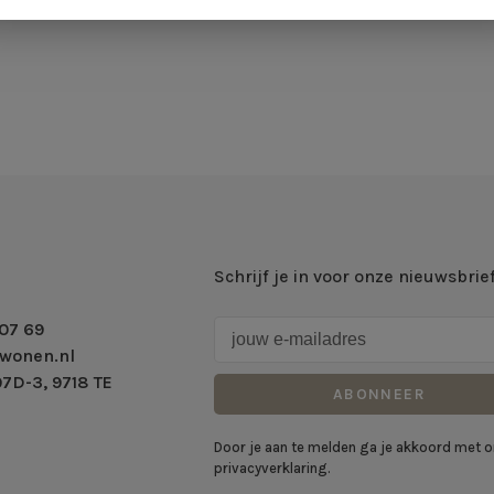
Schrijf je in voor onze nieuwsbrie
07 69
wonen.nl
7D-3, 9718 TE
ABONNEER
Door je aan te melden ga je akkoord met 
privacyverklaring.