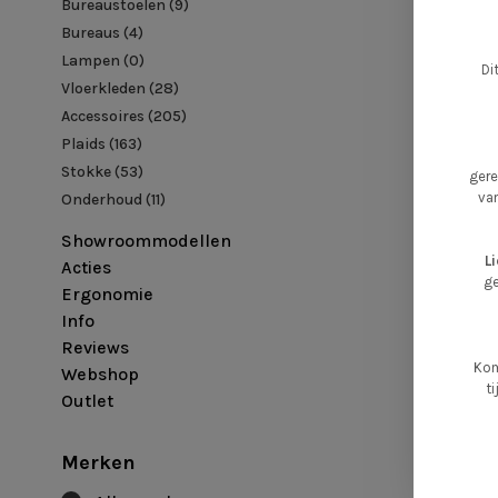
Bureaustoelen
(9)
Bureaus
(4)
Lampen
(0)
Di
Vloerkleden
(28)
Accessoires
(205)
Plaids
(163)
Stokke
(53)
ger
va
Onderhoud
(11)
Showroommodellen
L
Acties
ge
Ergonomie
Info
Reviews
Kom
Webshop
t
Outlet
Merken