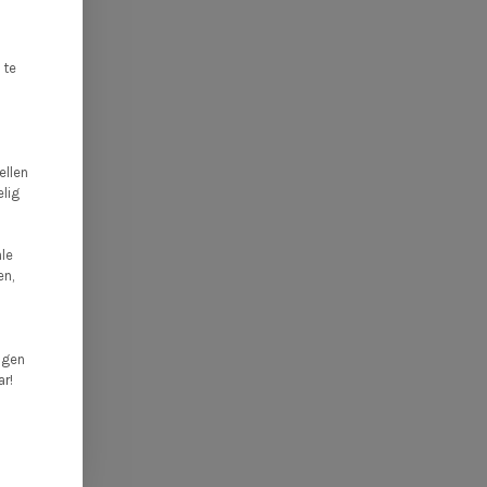
 te
llen
elig
ale
en,
ngen
ar!