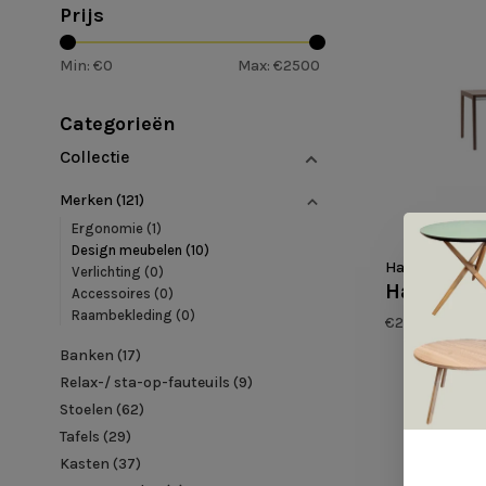
Prijs
Min: €
0
Max: €
2500
Categorieën
Collectie
Merken
(121)
Ergonomie
(1)
Design meubelen
(10)
Harvink
Verlichting
(0)
Harvink - 
Accessoires
(0)
Raambekleding
(0)
€2.450,00
Banken
(17)
Relax-/ sta-op-fauteuils
(9)
Stoelen
(62)
Tafels
(29)
Kasten
(37)