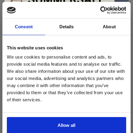
De Summer Sale bij Snip Wonen+ is
gestart!
Consent
Details
About
Dit is hét moment om hoogwaardige designmeubelen en
woonaccessoires aan te schaffen met aantrekkelijke kortingen.
This website uses cookies
Deze aanbieding geldt van 1 juli tot eind augustus
.
We use cookies to personalise content and ads, to
In onze showroom vind je een uitgebreide selectie
provide social media features and to analyse our traffic.
designmeubelen van gerenommeerde Nederlandse en Europese
We also share information about your use of our site with
merken. Onder andere showroommodellen van
Harvink
,
our social media, advertising and analytics partners who
Gelderland
,
Swedese
,
Sculptures Jeux
en
Artisan
zijn nu extra
may combine it with other information that you’ve
voordelig verkrijgbaar. Profiteer van unieke aanbiedingen zolang
de voorraad strekt!
provided to them or that they’ve collected from your use
HASLEV 800 SERIES
of their services.
Liever nieuw bestellen? Ook dan krijgt u een vriendelijke
Klassieke ronde of ovale massief houten tafel uit de
prijs!
Dit is de ideale gelegenheid om jouw favoriete
designmeubel geheel naar wens samen te stellen, met de
Haslev 800-serie, met uittrekbare bladen en keuze uit
kwaliteit, het comfort en de uitstraling die je van Snip Wonen+
eiken of beuken hout voor flexibel dineren.
Allow all
mag verwachten.