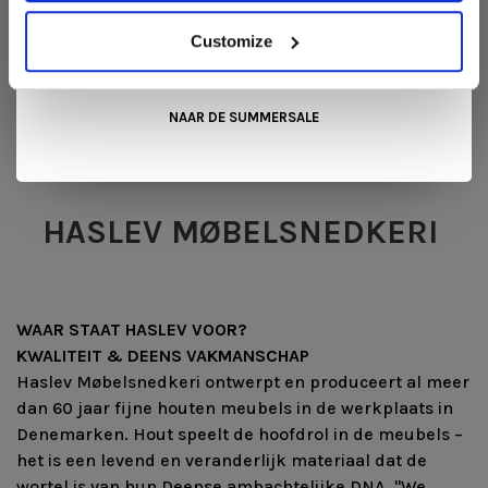
Kom langs in onze showroom, doe inspiratie op en ontdek de
mooiste aanbiedingen tijdens de
Summer Sale van Snip
Customize
Wonen+
. De koffie of thee staat voor je klaar!
Haslev Møbelsnedkeri staat voor Deens timmerwerk
van meer dan 60 jaar: massief hout, ambachtelijke
NAAR DE SUMMERSALE
productie en meubels die met zorg worden afgewerkt.
HASLEV MØBELSNEDKERI
WAAR STAAT HASLEV VOOR?
KWALITEIT & DEENS VAKMANSCHAP
Haslev Møbelsnedkeri ontwerpt en produceert al meer
dan 60 jaar fijne houten meubels in de werkplaats in
Denemarken. Hout speelt de hoofdrol in de meubels –
het is een levend en veranderlijk materiaal dat de
wortel is van hun Deense ambachtelijke DNA. "We