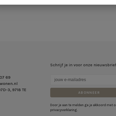
Schrijf je in voor onze nieuwsbrie
07 69
wonen.nl
7D-3, 9718 TE
ABONNEER
Door je aan te melden ga je akkoord met 
privacyverklaring.