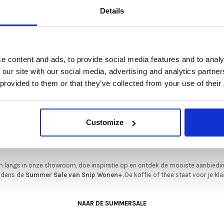
De Summer Sale bij Snip Wonen+ is gestart!
Details
t is hét moment om hoogwaardige designmeubelen en woonaccessoires aan
schaffen met aantrekkelijke kortingen.
Deze aanbieding geldt van 1 juli tot eind augustus
.
e content and ads, to provide social media features and to analy
In onze showroom vind je een uitgebreide selectie designmeubelen van
 our site with our social media, advertising and analytics partn
enommeerde Nederlandse en Europese merken. Onder andere showroommode
 provided to them or that they’ve collected from your use of their
n
Harvink
,
Gelderland
,
Swedese
,
Sculptures Jeux
en
Artisan
zijn nu extra voord
verkrijgbaar. Profiteer van unieke aanbiedingen zolang de voorraad strekt!
iever nieuw bestellen? Ook dan krijgt u een vriendelijke prijs!
Dit is de ide
Customize
legenheid om jouw favoriete designmeubel geheel naar wens samen te stell
met de kwaliteit, het comfort en de uitstraling die je van Snip Wonen+ mag
verwachten.
 langs in onze showroom, doe inspiratie op en ontdek de mooiste aanbiedi
ijdens de
Summer Sale van Snip Wonen+
. De koffie of thee staat voor je kla
NAAR DE SUMMERSALE