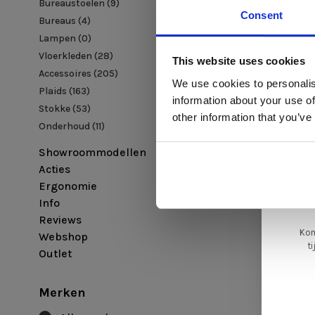
Bureaustoelen
(9)
Consent
Bureaus
(4)
Lampen
(0)
Di
Vloerkleden
(28)
This website uses cookies
Accessoires
(205)
We use cookies to personalis
Plaids
(163)
information about your use of
Stokke
(53)
ger
other information that you’ve
va
Onderhoud
(11)
Showroommodellen
L
Acties
ge
Ergonomie
Info
Reviews
Kom
Webshop
t
Outlet
Merken