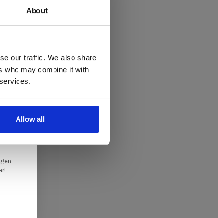
About
 te
se our traffic. We also share
ers who may combine it with
llen
 services.
elig
ale
Allow all
en,
ngen
ar!