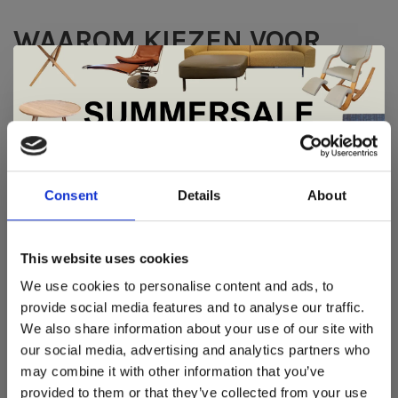
WAAROM KIEZEN VOOR
FLEXCOLOURS?
Flexcolours biedt
volledig maatwerk, elk raam krijgt een oplossing op
De Summer Sale bij Snip Wonen+ is
maat.
gestart!
Consent
Details
About
Hoge kwaliteit in stoffen en materialen
Eigen productie in Nederland wat zorgt voor korte
Dit is hét moment om hoogwaardige designmeubelen en
lijnen en een snelle service
woonaccessoires aan te schaffen met aantrekkelijke kortingen.
This website uses cookies
Deze aanbieding geldt van 1 juli tot eind augustus
.
Een flexibel en betrokken aterlierteam, waardoor
We use cookies to personalise content and ads, to
vakmanschap gegarandeerd is.
In onze showroom vind je een uitgebreide selectie
provide social media features and to analyse our traffic.
designmeubelen van gerenommeerde Nederlandse en Europese
Een uitgebreide collectie voor elke stijl en budget.
We also share information about your use of our site with
merken. Onder andere showroommodellen van
Harvink
,
our social media, advertising and analytics partners who
Gelderland
,
Swedese
,
Sculptures Jeux
en
Artisan
zijn nu extra
PERSOONLIJK ADVIES BIJ
may combine it with other information that you’ve
voordelig verkrijgbaar. Profiteer van unieke aanbiedingen zolang
de voorraad strekt!
provided to them or that they’ve collected from your use