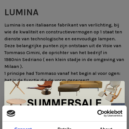
LUMINA
Lumina is een italiaanse fabrikant van verlichting, bij
wie de kwaliteit en constructievermogen op 1 staat ten
dienste van technologische en eenvoudige lampen.
Deze belangrijke punten zijn ontstaan uit de Visie van
Tommaso Cimini, de oprichter van het bedrijf in
1980nin Sedriano ( een klein stadje in de omgeving van
Milaan ).
1 principe had Tommaso vanaf het begin al voor ogen:
het is de functie die de vorm genereert.
Met zijn vindingrijkheid, aangeboren vermogen om te
innoveren en diepgaande kennis van materialen kon
Tommaso Cimini halverwege de jaren '70 de machines
in zijn werkplaatsen opnieuw uitrusten om de Daphine
te creëren, een lamp die een tijdloos icoon van
De Summer Sale bij Snip Wonen+ is
Italiaans design werd.
gestart!