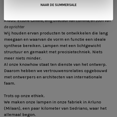
producten zijn puur en simpel. Wij maken ze voor het welzijn
NAAR DE SUMMERSALE
van alle levende wezens.”
Aldus: Ettore Cimini,
enig directeur van Lumina, en zoon van
de oprichter
Wij houden ervan producten te ontwikkelen die lang
meegaan en waarvan de vorm en functie een ideale
synthese bereiken. Lampen met een lichtgewicht
structuur en gemaakt met precisietechniek. Niets
meer niets minder.
Al onze knowhow staat ten dienste van het ontwerp.
Daarom hebben we vertrouwensrelaties opgebouwd
met ontwerpers en architecten van internationale
faam.
Trots op onze ethiek.
We maken onze lampen in onze fabriek in Arluno
(Milaan), een paar kilometer van Sedriano, waar het
allemaal begon.