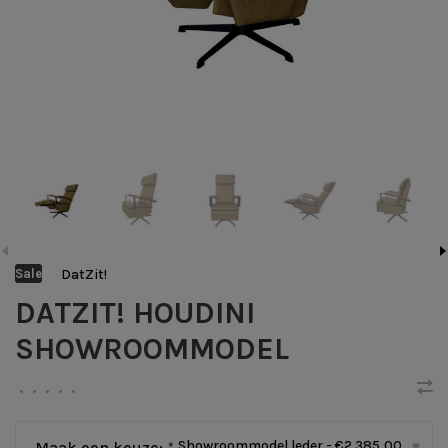
DatZit!
Sale
DATZIT! HOUDINI
SHOWROOMMODEL
•
•
•
•
•
Showroommodel leder - €2.385,00
Maak een keuze:
*
▾