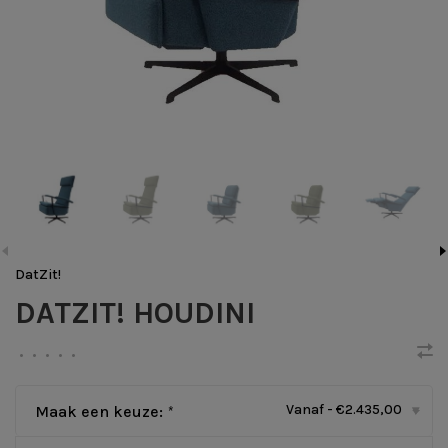
DatZit!
DATZIT! HOUDINI
•
•
•
•
•
Vanaf - €2.435,00
Maak een keuze:
*
▾