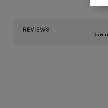
REVIEWS
•
•
•
•
0 sterr