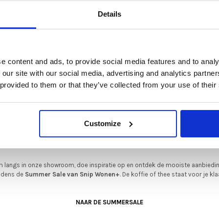
De Summer Sale bij Snip Wonen+ is gestart!
Diepte: 75 cm
Details
Hoogte (te verkrijgen 
Zithoogte (te verkri
t is hét moment om hoogwaardige designmeubelen en woonaccessoires aan
schaffen met aantrekkelijke kortingen.
Zitdiepte (te verkrij
Deze aanbieding geldt van 1 juli tot eind augustus
.
Voorzien van : elek
e content and ads, to provide social media features and to analy
en extreem lange vo
In onze showroom vind je een uitgebreide selectie designmeubelen van
 our site with our social media, advertising and analytics partn
Verschillende voeten
enommeerde Nederlandse en Europese merken. Onder andere showroommode
 provided to them or that they’ve collected from your use of their
n
Harvink
,
Gelderland
,
Swedese
,
Sculptures Jeux
en
Artisan
zijn nu extra voord
Showroommodel:
verkrijgbaar. Profiteer van unieke aanbiedingen zolang de voorraad strekt!
Bekleding: Mon
Frame: Designerv
iever nieuw bestellen? Ook dan krijgt u een vriendelijke prijs!
Dit is de ide
Customize
kleur "Rosso"
legenheid om jouw favoriete designmeubel geheel naar wens samen te stell
met de kwaliteit, het comfort en de uitstraling die je van Snip Wonen+ mag
Zithoogte en zitdiep
verwachten.
2-motorisch
 langs in onze showroom, doe inspiratie op en ontdek de mooiste aanbiedi
ijdens de
Summer Sale van Snip Wonen+
. De koffie of thee staat voor je kla
NAAR DE SUMMERSALE