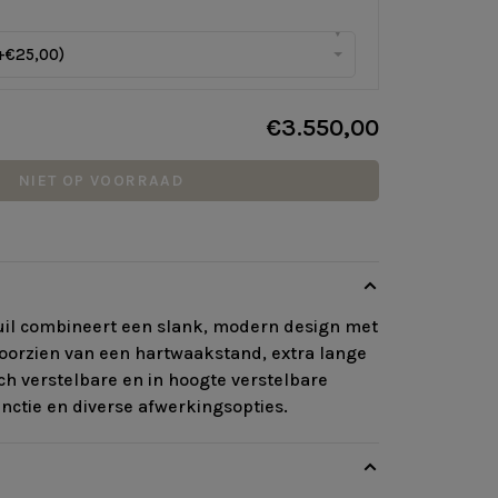
▾
+€25,00)
€3.550,00
NIET OP VOORRAAD
uil combineert een slank, modern design met
oorzien van een hartwaakstand, extra lange
ch verstelbare en in hoogte verstelbare
nctie en diverse afwerkingsopties.