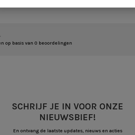
•
en op basis van 0 beoordelingen
SCHRIJF JE IN VOOR ONZE
NIEUWSBIEF!
En ontvang de laatste updates, nieuws en acties