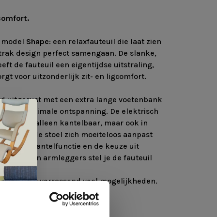
comfort.
e model
Shape
: een relaxfauteuil die laat zien
trak design perfect samengaan. De slanke,
ft de fauteuil een eigentijdse uitstraling,
rgt voor uitzonderlijk zit- en ligcomfort.
rd uitgerust met een extra lange voetenbank
d voor optimale ontspanning. De elektrisch
un is niet alleen kantelbaar, maar ook in
waardoor de stoel zich moeiteloos aanpast
nkzij de kantelfunctie en de keuze uit
n voeten en armleggers stel je de fauteuil
samen.
uteuil met verrassend veel mogelijkheden.