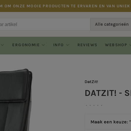
M OM ONZE MOOIE PRODUCTEN TE ERVAREN EN VAN UNIEK
Alle categorieën
ERGONOMIE
INFO
REVIEWS
WEBSHOP
DatZit!
DATZIT! - 
•
•
•
•
•
Maak een keuze:
*