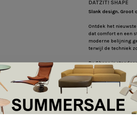
DATZIT! SHAPE
Slank design. Groot 
Ontdek het nieuwst
dat comfort en een s
moderne belijning gee
terwijl de techniek zo
De Shape is standaa
en een hartwaakstan
verstelbare hoofdste
hoogte verstelbaar, 
aan jouw lichaam. Da
verschillende kleure
volledig naar wens 
Een moderne relaxfa
Afmetingen:
Breedte: 69 cm