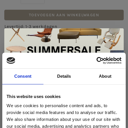
TOEVOEGEN AAN WINKELWAGEN
Levertijd: 1-3 werkdagen
DETAILS
Dinamica
De Summer Sale bij Snip Wonen+ is
gestart!
Consent
Details
About
REVIEWS
Dit is hét moment om hoogwaardige designmeubelen en
•
•
•
•
•
woonaccessoires aan te schaffen met aantrekkelijke kortingen.
0 sterren op basis van 0 beoordelingen
This website uses cookies
Deze aanbieding geldt van 1 juli tot eind augustus
.
JE BEOORDELING TOEVOEGEN
We use cookies to personalise content and ads, to
In onze showroom vind je een uitgebreide selectie
provide social media features and to analyse our traffic.
designmeubelen van gerenommeerde Nederlandse en Europese
We also share information about your use of our site with
merken. Onder andere showroommodellen van
Harvink
,
our social media, advertising and analytics partners who
Gelderland
,
Swedese
,
Sculptures Jeux
en
Artisan
zijn nu extra